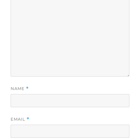
NAME
*
EMAIL
*