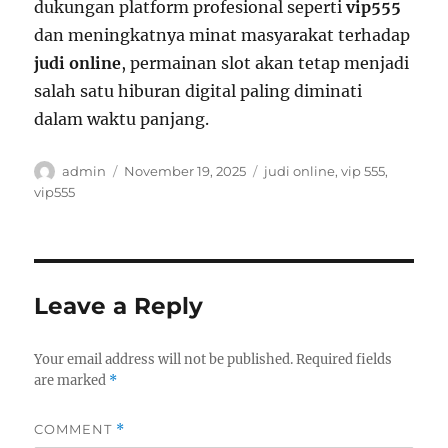
dukungan platform profesional seperti
vip555
dan meningkatnya minat masyarakat terhadap
judi online
, permainan slot akan tetap menjadi
salah satu hiburan digital paling diminati
dalam waktu panjang.
Author
Posted
Tags
admin
November 19, 2025
judi online
,
vip 555
,
on
vip555
Leave a Reply
Your email address will not be published.
Required fields
are marked
*
COMMENT
*