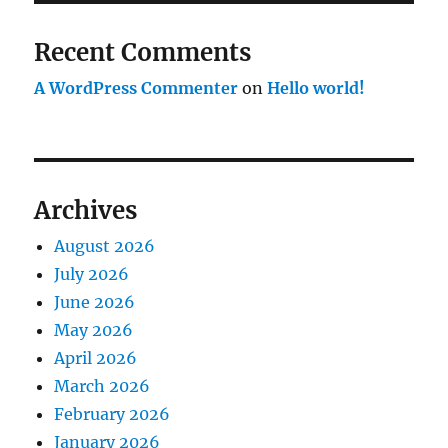
Recent Comments
A WordPress Commenter
on
Hello world!
Archives
August 2026
July 2026
June 2026
May 2026
April 2026
March 2026
February 2026
January 2026