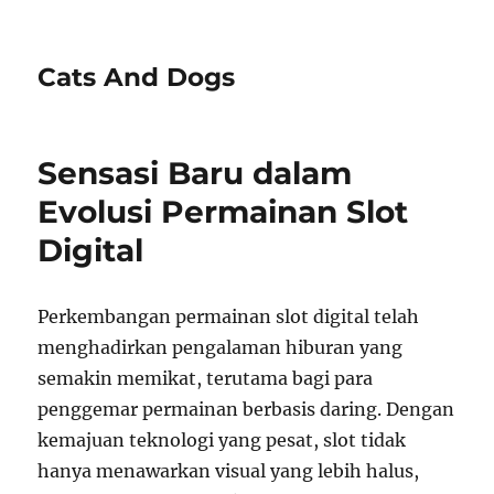
Cats And Dogs
Sensasi Baru dalam
Evolusi Permainan Slot
Digital
Perkembangan permainan slot digital telah
menghadirkan pengalaman hiburan yang
semakin memikat, terutama bagi para
penggemar permainan berbasis daring. Dengan
kemajuan teknologi yang pesat, slot tidak
hanya menawarkan visual yang lebih halus,