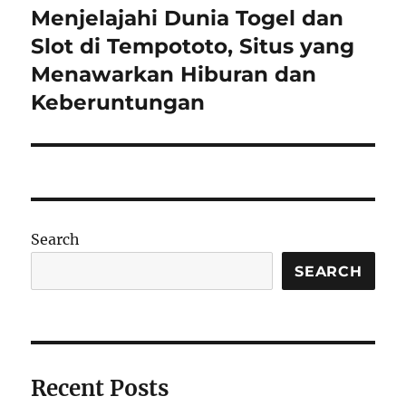
Menjelajahi Dunia Togel dan
Next
post:
Slot di Tempototo, Situs yang
Menawarkan Hiburan dan
Keberuntungan
Search
SEARCH
Recent Posts