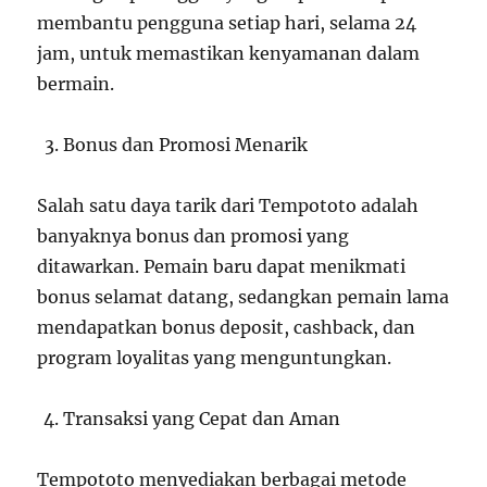
membantu pengguna setiap hari, selama 24
jam, untuk memastikan kenyamanan dalam
bermain.
Bonus dan Promosi Menarik
Salah satu daya tarik dari Tempototo adalah
banyaknya bonus dan promosi yang
ditawarkan. Pemain baru dapat menikmati
bonus selamat datang, sedangkan pemain lama
mendapatkan bonus deposit, cashback, dan
program loyalitas yang menguntungkan.
Transaksi yang Cepat dan Aman
Tempototo menyediakan berbagai metode