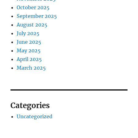
October 2025
September 2025
August 2025
July 2025
June 2025
May 2025
April 2025
March 2025
Categories
Uncategorized