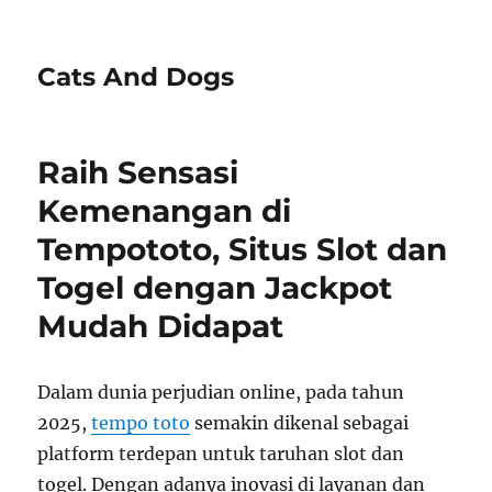
Cats And Dogs
Raih Sensasi
Kemenangan di
Tempototo, Situs Slot dan
Togel dengan Jackpot
Mudah Didapat
Dalam dunia perjudian online, pada tahun
2025,
tempo toto
semakin dikenal sebagai
platform terdepan untuk taruhan slot dan
togel. Dengan adanya inovasi di layanan dan