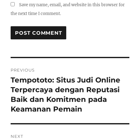
Save my name, email, and website in this browser for
the next time I comment.
Post
PREVIOUS
navigation
Tempototo: Situs Judi Online
Previous
post:
Terpercaya dengan Reputasi
Baik dan Komitmen pada
Keamanan Pemain
NEXT