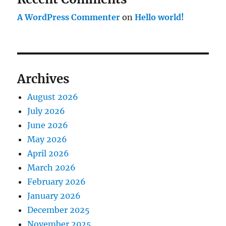
A WordPress Commenter
on
Hello world!
Archives
August 2026
July 2026
June 2026
May 2026
April 2026
March 2026
February 2026
January 2026
December 2025
November 2025