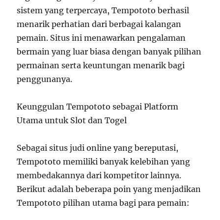
sistem yang terpercaya, Tempototo berhasil
menarik perhatian dari berbagai kalangan
pemain. Situs ini menawarkan pengalaman
bermain yang luar biasa dengan banyak pilihan
permainan serta keuntungan menarik bagi
penggunanya.
Keunggulan Tempototo sebagai Platform
Utama untuk Slot dan Togel
Sebagai situs judi online yang bereputasi,
Tempototo memiliki banyak kelebihan yang
membedakannya dari kompetitor lainnya.
Berikut adalah beberapa poin yang menjadikan
Tempototo pilihan utama bagi para pemain: