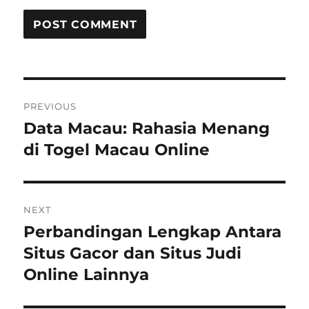
Post
PREVIOUS
navigation
Data Macau: Rahasia Menang
Previous
post:
di Togel Macau Online
NEXT
Perbandingan Lengkap Antara
Next
post:
Situs Gacor dan Situs Judi
Online Lainnya