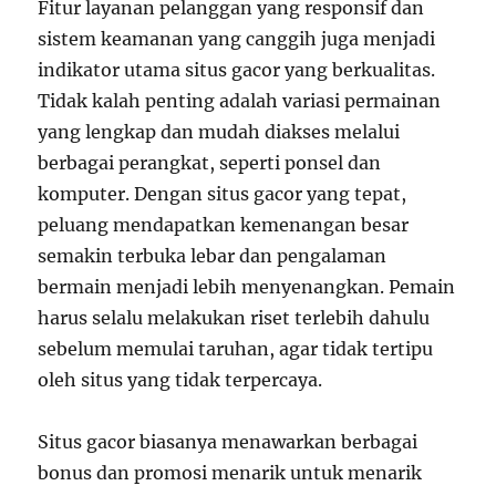
Fitur layanan pelanggan yang responsif dan
sistem keamanan yang canggih juga menjadi
indikator utama situs gacor yang berkualitas.
Tidak kalah penting adalah variasi permainan
yang lengkap dan mudah diakses melalui
berbagai perangkat, seperti ponsel dan
komputer. Dengan situs gacor yang tepat,
peluang mendapatkan kemenangan besar
semakin terbuka lebar dan pengalaman
bermain menjadi lebih menyenangkan. Pemain
harus selalu melakukan riset terlebih dahulu
sebelum memulai taruhan, agar tidak tertipu
oleh situs yang tidak terpercaya.
Situs gacor biasanya menawarkan berbagai
bonus dan promosi menarik untuk menarik