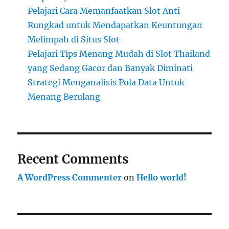
Pelajari Cara Memanfaatkan Slot Anti
Rungkad untuk Mendapatkan Keuntungan
Melimpah di Situs Slot
Pelajari Tips Menang Mudah di Slot Thailand
yang Sedang Gacor dan Banyak Diminati
Strategi Menganalisis Pola Data Untuk
Menang Berulang
Recent Comments
A WordPress Commenter
on
Hello world!