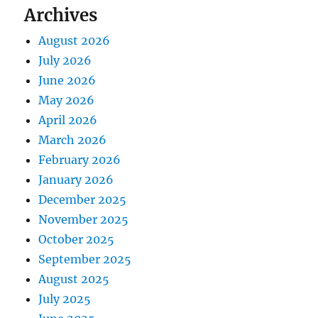
Archives
August 2026
July 2026
June 2026
May 2026
April 2026
March 2026
February 2026
January 2026
December 2025
November 2025
October 2025
September 2025
August 2025
July 2025