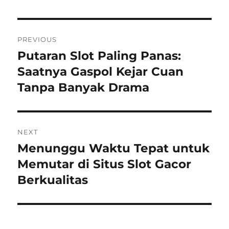
Post
PREVIOUS
navigation
Putaran Slot Paling Panas:
Previous
post:
Saatnya Gaspol Kejar Cuan
Tanpa Banyak Drama
NEXT
Menunggu Waktu Tepat untuk
Next
post:
Memutar di Situs Slot Gacor
Berkualitas