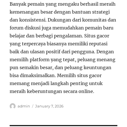
Banyak pemain yang mengaku berhasil meraih
kemenangan besar dengan bantuan strategi
dan konsistensi. Dukungan dari komunitas dan
forum diskusi juga memudahkan pemain baru
belajar dan berbagi pengalaman. Situs gacor
yang terpercaya biasanya memiliki reputasi
baik dan ulasan positif dari pengguna. Dengan
memilih platform yang tepat, peluang menang
pun semakin besar, dan peluang keuntungan
bisa dimaksimalkan. Memilih situs gacor
memang menjadi langkah penting untuk
meraih keberuntungan secara online.
Author
Posted
admin
January 7, 2026
on