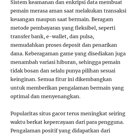
Sistem keamanan dan enkripsi data membuat
pemain merasa aman saat melakukan transaksi
keuangan maupun saat bermain. Beragam
metode pembayaran yang fleksibel, seperti
transfer bank, e-wallet, dan pulsa,
memudahkan proses deposit dan penarikan
dana. Keberagaman game yang disediakan juga
menambah variasi hiburan, sehingga pemain
tidak bosan dan selalu punya pilihan sesuai
keinginan. Semua fitur ini dikembangkan
untuk memberikan pengalaman bermain yang
optimal dan menyenangkan.
Popularitas situs gacor terus meningkat seiring
waktu berkat kepercayaan dari para pengguna.
Pengalaman positif yang didapatkan dari