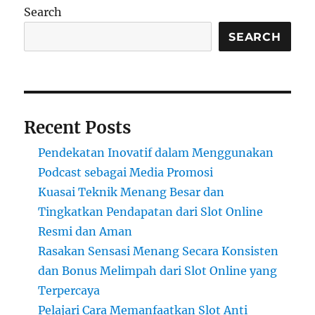
Search
SEARCH
Recent Posts
Pendekatan Inovatif dalam Menggunakan
Podcast sebagai Media Promosi
Kuasai Teknik Menang Besar dan
Tingkatkan Pendapatan dari Slot Online
Resmi dan Aman
Rasakan Sensasi Menang Secara Konsisten
dan Bonus Melimpah dari Slot Online yang
Terpercaya
Pelajari Cara Memanfaatkan Slot Anti