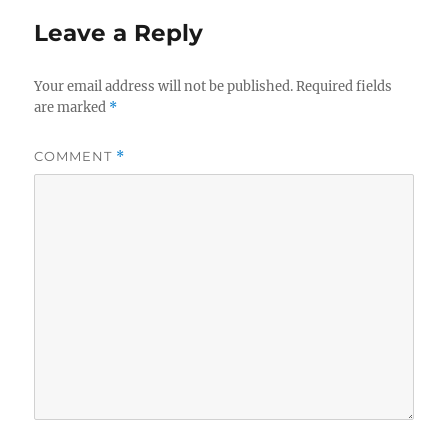
Leave a Reply
Your email address will not be published.
Required fields
are marked
*
COMMENT
*