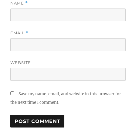
NAME
*
EMAIL
*
WEBSITE
Save my name, email, and website in this browser for
the next time I comment.