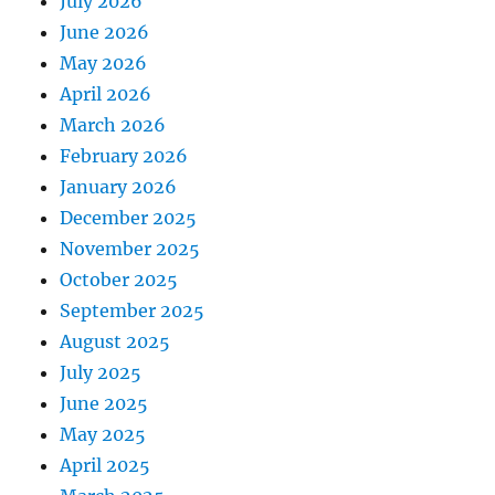
July 2026
June 2026
May 2026
April 2026
March 2026
February 2026
January 2026
December 2025
November 2025
October 2025
September 2025
August 2025
July 2025
June 2025
May 2025
April 2025