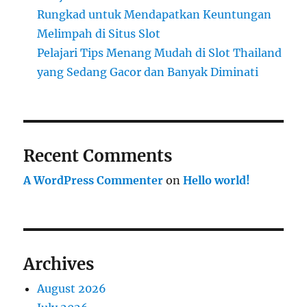
Rungkad untuk Mendapatkan Keuntungan
Melimpah di Situs Slot
Pelajari Tips Menang Mudah di Slot Thailand
yang Sedang Gacor dan Banyak Diminati
Recent Comments
A WordPress Commenter
on
Hello world!
Archives
August 2026