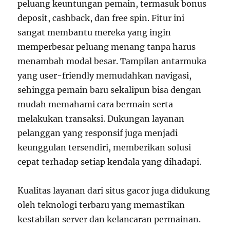
peluang keuntungan pemain, termasuk bonus
deposit, cashback, dan free spin. Fitur ini
sangat membantu mereka yang ingin
memperbesar peluang menang tanpa harus
menambah modal besar. Tampilan antarmuka
yang user-friendly memudahkan navigasi,
sehingga pemain baru sekalipun bisa dengan
mudah memahami cara bermain serta
melakukan transaksi. Dukungan layanan
pelanggan yang responsif juga menjadi
keunggulan tersendiri, memberikan solusi
cepat terhadap setiap kendala yang dihadapi.
Kualitas layanan dari situs gacor juga didukung
oleh teknologi terbaru yang memastikan
kestabilan server dan kelancaran permainan.