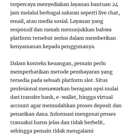
terpercaya menyediakan layanan bantuan 24
jam melalui berbagai saluran seperti live chat,
email, atau media sosial. Layanan yang
responsif dan ramah menunjukkan bahwa
platform tersebut serius dalam memberikan
kenyamanan kepada penggunanya.
Dalam konteks keuangan, pemain perlu
memperhatikan metode pembayaran yang
tersedia pada sebuah platform slot. Situs
profesional menawarkan beragam opsi mulai
dari transfer bank, e-wallet, hingga virtual
account agar memudahkan proses deposit dan
penarikan dana. Informasi mengenai proses
transaksi harus jelas dan tidak berbelit,
sehingga pemain tidak mengalami