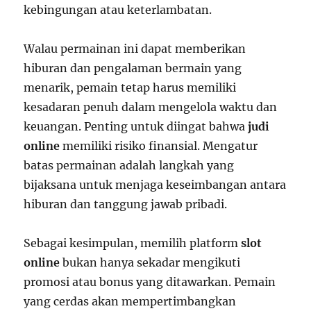
kebingungan atau keterlambatan.
Walau permainan ini dapat memberikan
hiburan dan pengalaman bermain yang
menarik, pemain tetap harus memiliki
kesadaran penuh dalam mengelola waktu dan
keuangan. Penting untuk diingat bahwa
judi
online
memiliki risiko finansial. Mengatur
batas permainan adalah langkah yang
bijaksana untuk menjaga keseimbangan antara
hiburan dan tanggung jawab pribadi.
Sebagai kesimpulan, memilih platform
slot
online
bukan hanya sekadar mengikuti
promosi atau bonus yang ditawarkan. Pemain
yang cerdas akan mempertimbangkan