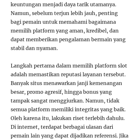
keuntungan menjadi daya tarik utamanya.
Namun, sebelum terjun lebih jauh, penting
bagi pemain untuk memahami bagaimana
memilih platform yang aman, kredibel, dan
dapat memberikan pengalaman bermain yang
stabil dan nyaman.
Langkah pertama dalam memilih platform slot
adalah memastikan reputasi layanan tersebut.
Banyak situs menawarkan janji kemenangan
besar, promo agresif, hingga bonus yang
tampak sangat menggiurkan. Namun, tidak
semua platform memiliki integritas yang baik.
Oleh karena itu, lakukan riset terlebih dahulu.
Di internet, terdapat berbagai ulasan dari
pemain lain yang dapat dijadikan referensi. Jika