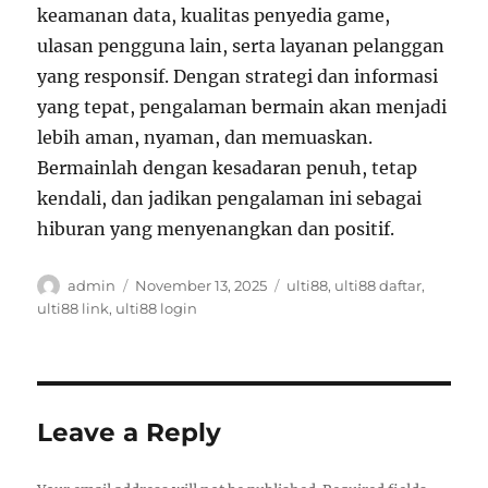
keamanan data, kualitas penyedia game,
ulasan pengguna lain, serta layanan pelanggan
yang responsif. Dengan strategi dan informasi
yang tepat, pengalaman bermain akan menjadi
lebih aman, nyaman, dan memuaskan.
Bermainlah dengan kesadaran penuh, tetap
kendali, dan jadikan pengalaman ini sebagai
hiburan yang menyenangkan dan positif.
Author
Posted
Tags
admin
November 13, 2025
ulti88
,
ulti88 daftar
,
on
ulti88 link
,
ulti88 login
Leave a Reply