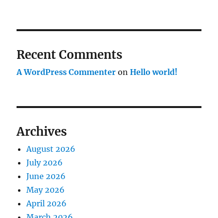
Recent Comments
A WordPress Commenter
on
Hello world!
Archives
August 2026
July 2026
June 2026
May 2026
April 2026
March 2026