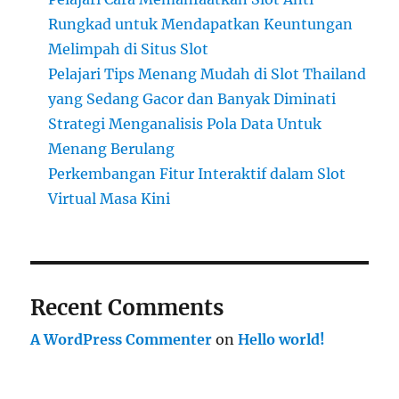
Rungkad untuk Mendapatkan Keuntungan
Melimpah di Situs Slot
Pelajari Tips Menang Mudah di Slot Thailand
yang Sedang Gacor dan Banyak Diminati
Strategi Menganalisis Pola Data Untuk
Menang Berulang
Perkembangan Fitur Interaktif dalam Slot
Virtual Masa Kini
Recent Comments
A WordPress Commenter
on
Hello world!