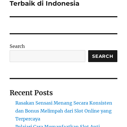
Terbaik di Indonesia
Search
SEARCH
Recent Posts
Rasakan Sensasi Menang Secara Konsisten
dan Bonus Melimpah dari Slot Online yang
Terpercaya
Pelajari Cara Memanfaatkan Slot Anti