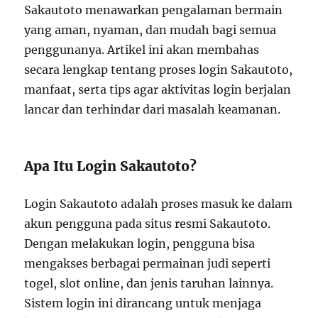
Sakautoto menawarkan pengalaman bermain
yang aman, nyaman, dan mudah bagi semua
penggunanya. Artikel ini akan membahas
secara lengkap tentang proses login Sakautoto,
manfaat, serta tips agar aktivitas login berjalan
lancar dan terhindar dari masalah keamanan.
Apa Itu Login Sakautoto?
Login Sakautoto adalah proses masuk ke dalam
akun pengguna pada situs resmi Sakautoto.
Dengan melakukan login, pengguna bisa
mengakses berbagai permainan judi seperti
togel, slot online, dan jenis taruhan lainnya.
Sistem login ini dirancang untuk menjaga