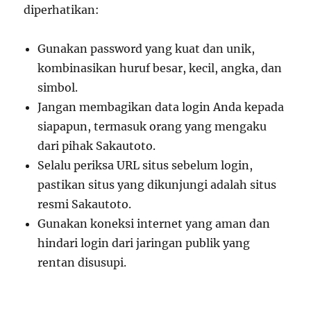
diperhatikan:
Gunakan password yang kuat dan unik,
kombinasikan huruf besar, kecil, angka, dan
simbol.
Jangan membagikan data login Anda kepada
siapapun, termasuk orang yang mengaku
dari pihak Sakautoto.
Selalu periksa URL situs sebelum login,
pastikan situs yang dikunjungi adalah situs
resmi Sakautoto.
Gunakan koneksi internet yang aman dan
hindari login dari jaringan publik yang
rentan disusupi.