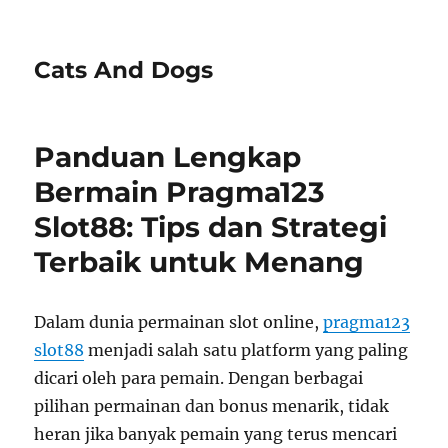
Cats And Dogs
Panduan Lengkap
Bermain Pragma123
Slot88: Tips dan Strategi
Terbaik untuk Menang
Dalam dunia permainan slot online,
pragma123
slot88
menjadi salah satu platform yang paling
dicari oleh para pemain. Dengan berbagai
pilihan permainan dan bonus menarik, tidak
heran jika banyak pemain yang terus mencari