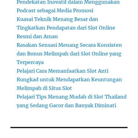
Pendekatan Inovatif dalam Menggunakan
Podcast sebagai Media Promosi
Kuasai Teknik Menang Besar dan
Tingkatkan Pendapatan dari Slot Online
Resmi dan Aman
Rasakan Sensasi Menang Secara Konsisten
dan Bonus Melimpah dari Slot Online yang
Terpercaya
Pelajari Cara Memanfaatkan Slot Anti
Rungkad untuk Mendapatkan Keuntungan
Melimpah di Situs Slot
Pelajari Tips Menang Mudah di Slot Thailand
yang Sedang Gacor dan Banyak Diminati