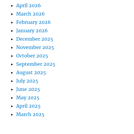
April 2026
March 2026
February 2026
January 2026
December 2025
November 2025
October 2025
September 2025
August 2025
July 2025
June 2025
May 2025
April 2025
March 2025