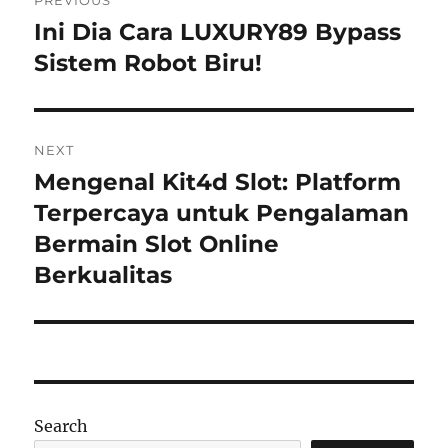
PREVIOUS
navigation
Ini Dia Cara LUXURY89 Bypass
Previous
post:
Sistem Robot Biru!
NEXT
Mengenal Kit4d Slot: Platform
Next
post:
Terpercaya untuk Pengalaman
Bermain Slot Online
Berkualitas
Search