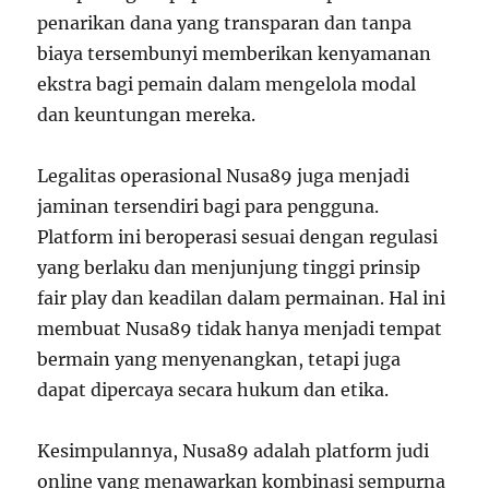
penarikan dana yang transparan dan tanpa
biaya tersembunyi memberikan kenyamanan
ekstra bagi pemain dalam mengelola modal
dan keuntungan mereka.
Legalitas operasional Nusa89 juga menjadi
jaminan tersendiri bagi para pengguna.
Platform ini beroperasi sesuai dengan regulasi
yang berlaku dan menjunjung tinggi prinsip
fair play dan keadilan dalam permainan. Hal ini
membuat Nusa89 tidak hanya menjadi tempat
bermain yang menyenangkan, tetapi juga
dapat dipercaya secara hukum dan etika.
Kesimpulannya, Nusa89 adalah platform judi
online yang menawarkan kombinasi sempurna