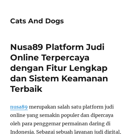
Cats And Dogs
Nusa89 Platform Judi
Online Terpercaya
dengan Fitur Lengkap
dan Sistem Keamanan
Terbaik
nusa89
merupakan salah satu platform judi
online yang semakin populer dan dipercaya
oleh para penggemar permainan daring di
Indonesia. Sebagai sebuah layanan judi digital,