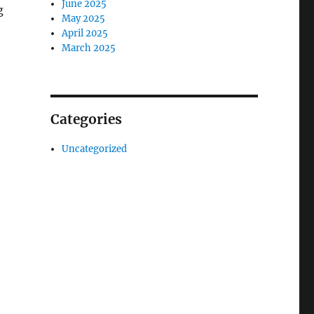
June 2025
g
May 2025
April 2025
March 2025
Categories
Uncategorized