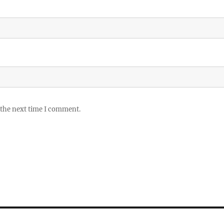
 the next time I comment.