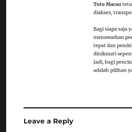
Toto Macau
teta
diakses, transpa
Bagi siapa saja 
menawarkan pen
tepat dan pende
dinikmati sepen
Jadi, bagi penc
adalah pilihan 
Leave a Reply