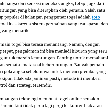
ak hanya dari sensasi menebak angka, tetapi juga dari
hitungan yang bisa diterapkan oleh pemain. Salah satu
up populer di kalangan penggemar togel adalah
toto
kenal luas karena sistem permainan yang transparan dan
 yang menarik.
rmain togel bisa terasa menantang. Namun, dengan
 tepat, pengalaman ini bisa menjadi hiburan yang seru
ang untuk meraih keuntungan. Penting untuk memahami
kan semata-mata soal keberuntungan. Banyak pemain
i pola angka sebelumnya untuk mencari prediksi yang
eskipun tidak ada jaminan pasti, metode ini memberi
rol dan strategi tersendiri.
kembangan teknologi membuat togel online semakin
emain kini tidak perlu lagi pergi ke konter fisik atau