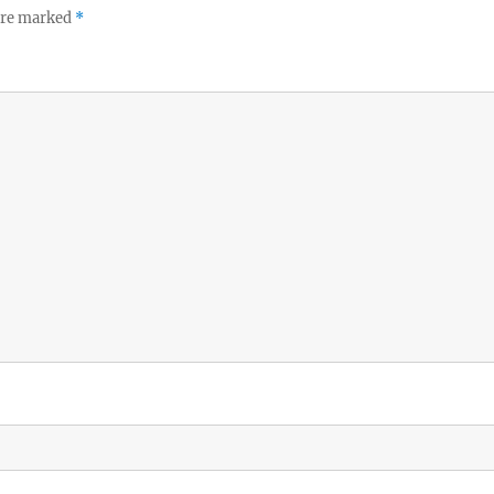
 are marked
*