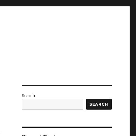
Search
SEARCH
.