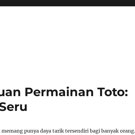
uan Permainan Toto:
 Seru
 memang punya daya tarik tersendiri bagi banyak orang