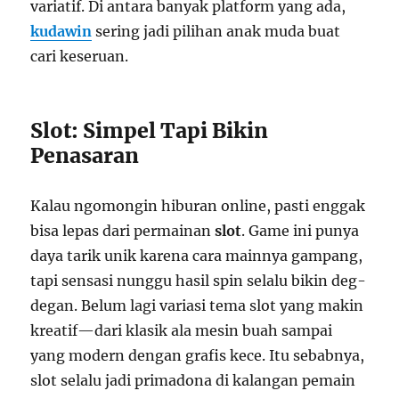
variatif. Di antara banyak platform yang ada,
kudawin
sering jadi pilihan anak muda buat
cari keseruan.
Slot: Simpel Tapi Bikin
Penasaran
Kalau ngomongin hiburan online, pasti enggak
bisa lepas dari permainan
slot
. Game ini punya
daya tarik unik karena cara mainnya gampang,
tapi sensasi nunggu hasil spin selalu bikin deg-
degan. Belum lagi variasi tema slot yang makin
kreatif—dari klasik ala mesin buah sampai
yang modern dengan grafis kece. Itu sebabnya,
slot selalu jadi primadona di kalangan pemain