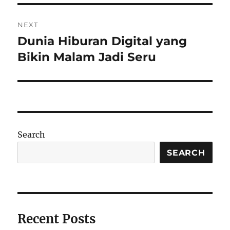
NEXT
Dunia Hiburan Digital yang
Next
post:
Bikin Malam Jadi Seru
Search
SEARCH
Recent Posts