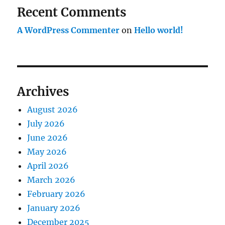
Recent Comments
A WordPress Commenter
on
Hello world!
Archives
August 2026
July 2026
June 2026
May 2026
April 2026
March 2026
February 2026
January 2026
December 2025