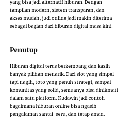
yang bisa jadi alternatif hiburan. Dengan
tampilan modern, sistem transparan, dan
akses mudah, judi online jadi makin diterima
sebagai bagian dari hiburan digital masa kini.
Penutup
Hiburan digital terus berkembang dan kasih
banyak pilihan menarik. Dari slot yang simpel
tapi nagih, toto yang penuh strategi, sampai
komunitas yang solid, semuanya bisa dinikmati
dalam satu platform. Kudawin jadi contoh
bagaimana hiburan online bisa ngasih
pengalaman santai, seru, dan tetap aman.