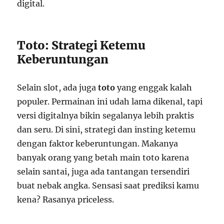
digital.
Toto: Strategi Ketemu
Keberuntungan
Selain slot, ada juga
toto
yang enggak kalah
populer. Permainan ini udah lama dikenal, tapi
versi digitalnya bikin segalanya lebih praktis
dan seru. Di sini, strategi dan insting ketemu
dengan faktor keberuntungan. Makanya
banyak orang yang betah main toto karena
selain santai, juga ada tantangan tersendiri
buat nebak angka. Sensasi saat prediksi kamu
kena? Rasanya priceless.