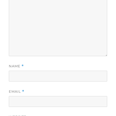
NAME
*
EMAIL
*