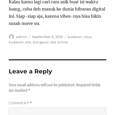
Kalau kamu lagi cari cara asik buat isi waktu
luang, coba deh masuk ke dunia hiburan digital
ini. Siap-siap aja, karena vibes-nya bisa bikin
susah move on.
Author
Posted
Tags
admin
September 6, 2025
kudawin
,
situs
on
kudawin
,
slot
,
slot gacor
,
slot online
Leave a Reply
Your email address will not be published.
Required fields
are marked
*
COMMENT
*