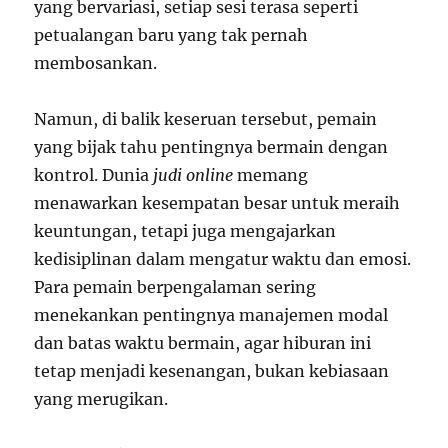
yang bervariasi, setiap sesi terasa seperti
petualangan baru yang tak pernah
membosankan.
Namun, di balik keseruan tersebut, pemain
yang bijak tahu pentingnya bermain dengan
kontrol. Dunia
judi online
memang
menawarkan kesempatan besar untuk meraih
keuntungan, tetapi juga mengajarkan
kedisiplinan dalam mengatur waktu dan emosi.
Para pemain berpengalaman sering
menekankan pentingnya manajemen modal
dan batas waktu bermain, agar hiburan ini
tetap menjadi kesenangan, bukan kebiasaan
yang merugikan.