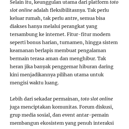
Selain itu, keunggulan utama dari platform
toto
slot online
adalah fleksibilitasnya. Tak perlu
keluar rumah, tak perlu antre, semua bisa
diakses hanya melalui perangkat yang
tersambung ke internet. Fitur-fitur modern
seperti bonus harian, turnamen, hingga sistem
keamanan berlapis membuat pengalaman
bermain terasa aman dan menghibur. Tak
heran jika banyak penggemar hiburan daring
kini menjadikannya pilihan utama untuk
mengisi waktu luang.
Lebih dari sekadar permainan,
toto slot online
juga menciptakan komunitas. Forum diskusi,
grup media sosial, dan event antar-pemain
membangun ekosistem yang penuh interaksi