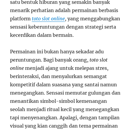
satu bentuk hiburan yang semakin banyak
menarik perhatian adalah permainan berbasis
platform
toto slot online
, yang menggabungkan
sensasi keberuntungan dengan strategi serta
kecerdikan dalam bermain.
Permainan ini bukan hanya sekadar adu
peruntungan. Bagi banyak orang,
toto slot
online
menjadi ajang untuk melepas stres,
berinteraksi, dan menyalurkan semangat
kompetitif dalam suasana yang santai namun
menegangkan. Sensasi memutar gulungan dan
menantikan simbol-simbol kemenangan
seolah menjadi ritual kecil yang menegangkan
tapi menyenangkan. Apalagi, dengan tampilan
visual yang kian canggih dan tema permainan