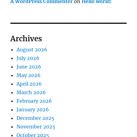
A WordPress Commenter
on
Hello world!
Archives
August 2026
July 2026
June 2026
May 2026
April 2026
March 2026
February 2026
January 2026
December 2025
November 2025
October 2025