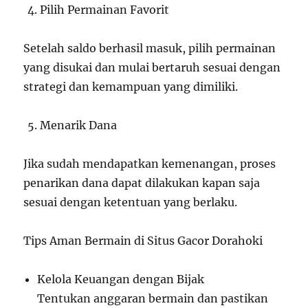
Pilih Permainan Favorit
Setelah saldo berhasil masuk, pilih permainan
yang disukai dan mulai bertaruh sesuai dengan
strategi dan kemampuan yang dimiliki.
Menarik Dana
Jika sudah mendapatkan kemenangan, proses
penarikan dana dapat dilakukan kapan saja
sesuai dengan ketentuan yang berlaku.
Tips Aman Bermain di Situs Gacor Dorahoki
Kelola Keuangan dengan Bijak
Tentukan anggaran bermain dan pastikan