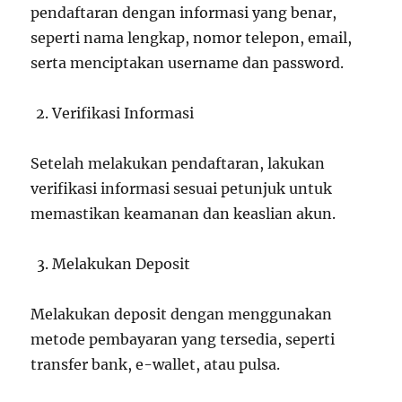
pendaftaran dengan informasi yang benar,
seperti nama lengkap, nomor telepon, email,
serta menciptakan username dan password.
Verifikasi Informasi
Setelah melakukan pendaftaran, lakukan
verifikasi informasi sesuai petunjuk untuk
memastikan keamanan dan keaslian akun.
Melakukan Deposit
Melakukan deposit dengan menggunakan
metode pembayaran yang tersedia, seperti
transfer bank, e-wallet, atau pulsa.