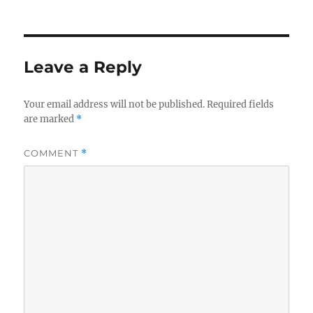
on
Leave a Reply
Your email address will not be published.
Required fields
are marked
*
COMMENT
*