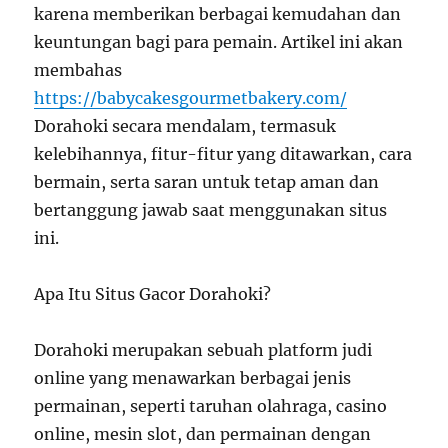
karena memberikan berbagai kemudahan dan
keuntungan bagi para pemain. Artikel ini akan
membahas
https://babycakesgourmetbakery.com/
Dorahoki secara mendalam, termasuk
kelebihannya, fitur-fitur yang ditawarkan, cara
bermain, serta saran untuk tetap aman dan
bertanggung jawab saat menggunakan situs
ini.
Apa Itu Situs Gacor Dorahoki?
Dorahoki merupakan sebuah platform judi
online yang menawarkan berbagai jenis
permainan, seperti taruhan olahraga, casino
online, mesin slot, dan permainan dengan