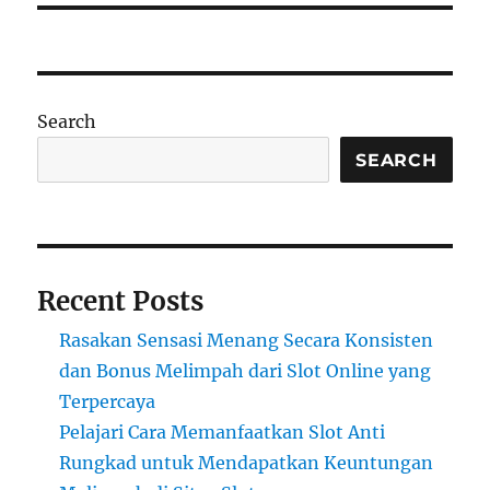
Search
SEARCH
Recent Posts
Rasakan Sensasi Menang Secara Konsisten
dan Bonus Melimpah dari Slot Online yang
Terpercaya
Pelajari Cara Memanfaatkan Slot Anti
Rungkad untuk Mendapatkan Keuntungan