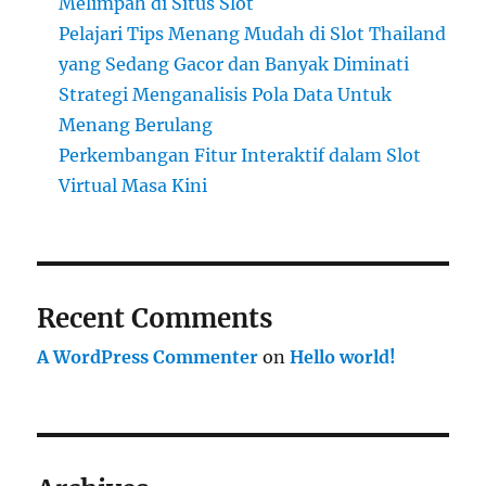
Melimpah di Situs Slot
Pelajari Tips Menang Mudah di Slot Thailand
yang Sedang Gacor dan Banyak Diminati
Strategi Menganalisis Pola Data Untuk
Menang Berulang
Perkembangan Fitur Interaktif dalam Slot
Virtual Masa Kini
Recent Comments
A WordPress Commenter
on
Hello world!