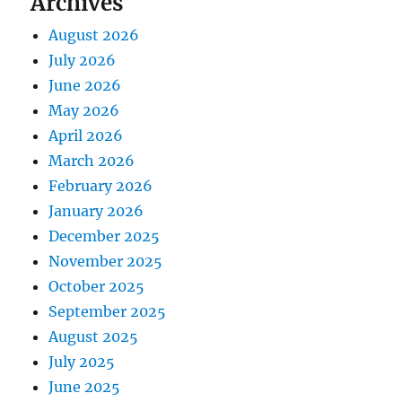
Archives
August 2026
July 2026
June 2026
May 2026
April 2026
March 2026
February 2026
January 2026
December 2025
November 2025
October 2025
September 2025
August 2025
July 2025
June 2025