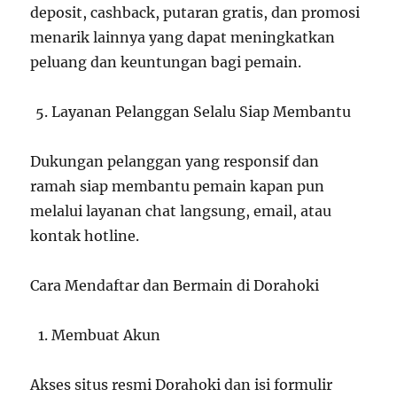
deposit, cashback, putaran gratis, dan promosi
menarik lainnya yang dapat meningkatkan
peluang dan keuntungan bagi pemain.
Layanan Pelanggan Selalu Siap Membantu
Dukungan pelanggan yang responsif dan
ramah siap membantu pemain kapan pun
melalui layanan chat langsung, email, atau
kontak hotline.
Cara Mendaftar dan Bermain di Dorahoki
Membuat Akun
Akses situs resmi Dorahoki dan isi formulir