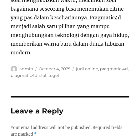
soal menghabiskan waktu, melainkan soal
bagaimana seseorang bisa menemukan ritme
yang pas dalam kesehariannya. Pragmatic4d
menjadi salah satu pilihan yang mampu
menghubungkan teknologi dengan gaya hidup,
memberikan warna baru dalam dunia hiburan
modern.
Author
Posted
Tags
admin
October 4, 2025
judi online
,
pragmatic 4d
,
on
pragmatic4d
,
slot
,
togel
Leave a Reply
Your email address will not be published.
Required fields
are marked
*