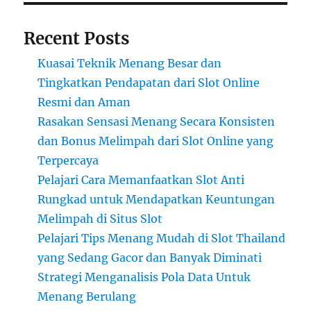
Recent Posts
Kuasai Teknik Menang Besar dan
Tingkatkan Pendapatan dari Slot Online
Resmi dan Aman
Rasakan Sensasi Menang Secara Konsisten
dan Bonus Melimpah dari Slot Online yang
Terpercaya
Pelajari Cara Memanfaatkan Slot Anti
Rungkad untuk Mendapatkan Keuntungan
Melimpah di Situs Slot
Pelajari Tips Menang Mudah di Slot Thailand
yang Sedang Gacor dan Banyak Diminati
Strategi Menganalisis Pola Data Untuk
Menang Berulang