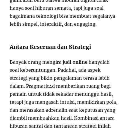
gambaran baru bahwa hiburan digital tidak
hanya soal hiburan semata, tapi juga soal
bagaimana teknologi bisa membuat segalanya
lebih simpel, interaktif, dan engaging.
Antara Keseruan dan Strategi
Banyak orang mengira
judi online
hanyalah
soal keberuntungan. Padahal, ada aspek
strategi yang bikin pengalaman terasa lebih
dalam. Pragmatic4d memberikan ruang bagi
pemain untuk tidak sekadar menunggu hasil,
tetapi juga mengasah intuisi, memikirkan pola,
dan merasakan adrenalin saat keputusan yang
diambil membuahkan hasil. Kombinasi antara
hiburan santai dan tantangan strategi inilah