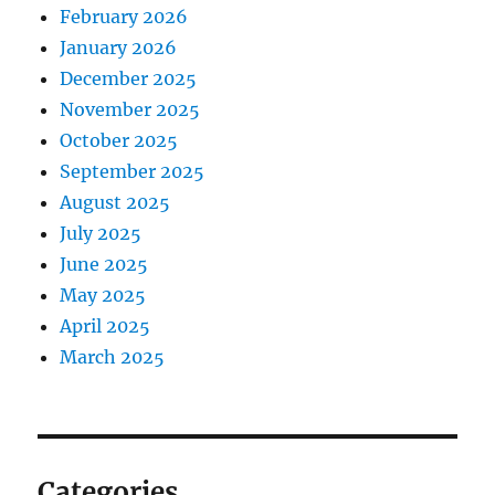
February 2026
January 2026
December 2025
November 2025
October 2025
September 2025
August 2025
July 2025
June 2025
May 2025
April 2025
March 2025
Categories