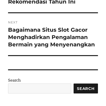
post:
Rekomendasi Tahun Ini
NEXT
Bagaimana Situs Slot Gacor
Next
post:
Menghadirkan Pengalaman
Bermain yang Menyenangkan
Search
SEARCH