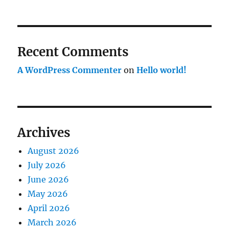
Recent Comments
A WordPress Commenter
on
Hello world!
Archives
August 2026
July 2026
June 2026
May 2026
April 2026
March 2026