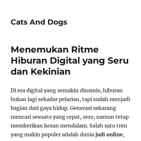
Cats And Dogs
Menemukan Ritme
Hiburan Digital yang Seru
dan Kekinian
Di era digital yang semakin dinamis, hiburan
bukan lagi sekadar pelarian, tapi sudah menjadi
bagian dari gaya hidup. Generasi sekarang
mencari sesuatu yang cepat, seru, namun tetap
memberikan kesan mendalam. Salah satu tren
yang makin populer adalah dunia
judi online
,