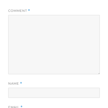
COMMENT
*
NAME
*
EMAIL
*