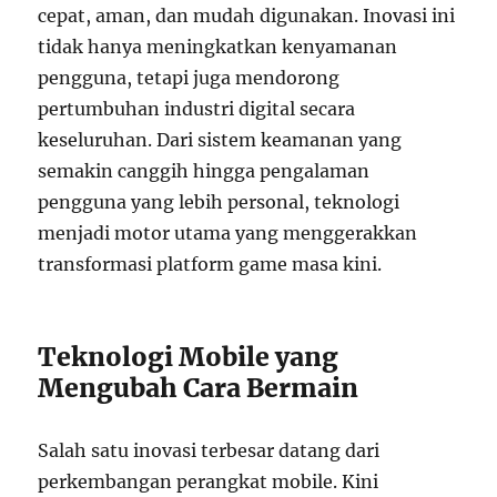
cepat, aman, dan mudah digunakan. Inovasi ini
tidak hanya meningkatkan kenyamanan
pengguna, tetapi juga mendorong
pertumbuhan industri digital secara
keseluruhan. Dari sistem keamanan yang
semakin canggih hingga pengalaman
pengguna yang lebih personal, teknologi
menjadi motor utama yang menggerakkan
transformasi platform game masa kini.
Teknologi Mobile yang
Mengubah Cara Bermain
Salah satu inovasi terbesar datang dari
perkembangan perangkat mobile. Kini