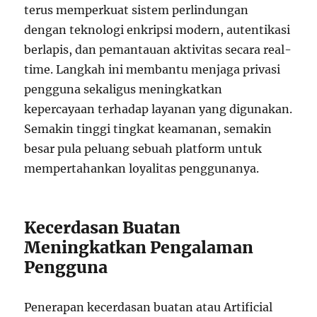
terus memperkuat sistem perlindungan
dengan teknologi enkripsi modern, autentikasi
berlapis, dan pemantauan aktivitas secara real-
time. Langkah ini membantu menjaga privasi
pengguna sekaligus meningkatkan
kepercayaan terhadap layanan yang digunakan.
Semakin tinggi tingkat keamanan, semakin
besar pula peluang sebuah platform untuk
mempertahankan loyalitas penggunanya.
Kecerdasan Buatan
Meningkatkan Pengalaman
Pengguna
Penerapan kecerdasan buatan atau Artificial