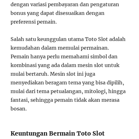
dengan variasi pembayaran dan pengaturan
bonus yang dapat disesuaikan dengan
preferensi pemain.
Salah satu keunggulan utama Toto Slot adalah
kemudahan dalam memulai permainan.
Pemain hanya perlu memahami simbol dan
kombinasi yang ada dalam mesin slot untuk
mulai bertaruh. Mesin slot ini juga
menyediakan beragam tema yang bisa dipilih,
mulai dari tema petualangan, mitologi, hingga
fantasi, sehingga pemain tidak akan merasa
bosan.
Keuntungan Bermain Toto Slot