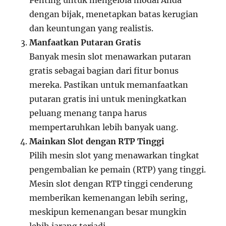
Penting untuk mengelola modal Anda
dengan bijak, menetapkan batas kerugian
dan keuntungan yang realistis.
Manfaatkan Putaran Gratis
Banyak mesin slot menawarkan putaran
gratis sebagai bagian dari fitur bonus
mereka. Pastikan untuk memanfaatkan
putaran gratis ini untuk meningkatkan
peluang menang tanpa harus
mempertaruhkan lebih banyak uang.
Mainkan Slot dengan RTP Tinggi
Pilih mesin slot yang menawarkan tingkat
pengembalian ke pemain (RTP) yang tinggi.
Mesin slot dengan RTP tinggi cenderung
memberikan kemenangan lebih sering,
meskipun kemenangan besar mungkin