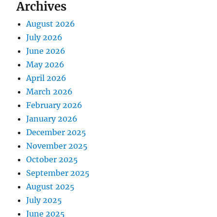
Archives
August 2026
July 2026
June 2026
May 2026
April 2026
March 2026
February 2026
January 2026
December 2025
November 2025
October 2025
September 2025
August 2025
July 2025
June 2025