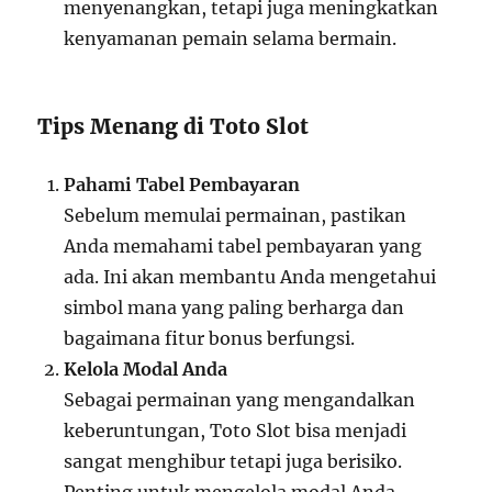
menyenangkan, tetapi juga meningkatkan
kenyamanan pemain selama bermain.
Tips Menang di Toto Slot
Pahami Tabel Pembayaran
Sebelum memulai permainan, pastikan
Anda memahami tabel pembayaran yang
ada. Ini akan membantu Anda mengetahui
simbol mana yang paling berharga dan
bagaimana fitur bonus berfungsi.
Kelola Modal Anda
Sebagai permainan yang mengandalkan
keberuntungan, Toto Slot bisa menjadi
sangat menghibur tetapi juga berisiko.