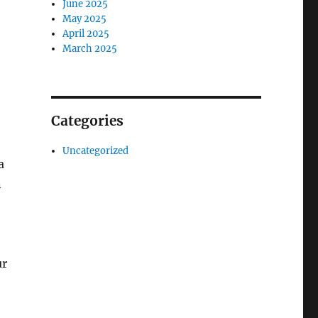
June 2025
May 2025
April 2025
March 2025
Categories
Uncategorized
a
n
ur