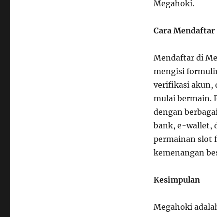
Megahoki.
Cara Mendaftar
Mendaftar di Me
mengisi formuli
verifikasi akun
mulai bermain. 
dengan berbagai
bank, e-wallet, 
permainan slot 
kemenangan bes
Kesimpulan
Megahoki adalah