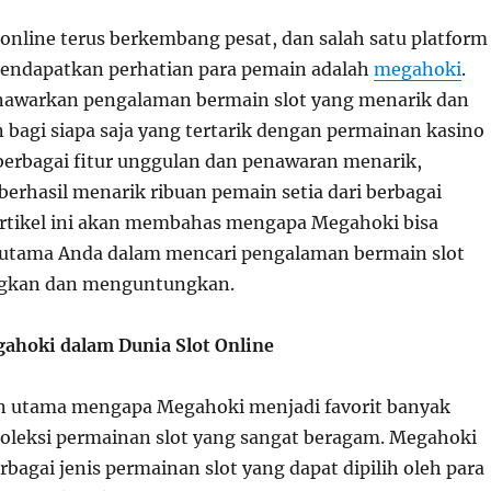
 online terus berkembang pesat, dan salah satu platform
endapatkan perhatian para pemain adalah
megahoki
.
nawarkan pengalaman bermain slot yang menarik dan
agi siapa saja yang tertarik dengan permainan kasino
berbagai fitur unggulan dan penawaran menarik,
berhasil menarik ribuan pemain setia dari berbagai
Artikel ini akan membahas mengapa Megahoki bisa
 utama Anda dalam mencari pengalaman bermain slot
gkan dan menguntungkan.
ahoki dalam Dunia Slot Online
an utama mengapa Megahoki menjadi favorit banyak
oleksi permainan slot yang sangat beragam. Megahoki
agai jenis permainan slot yang dapat dipilih oleh para