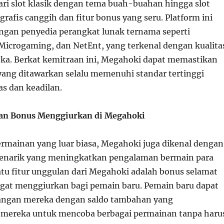
ari slot klasik dengan tema buah-buahan hingga slot
afis canggih dan fitur bonus yang seru. Platform ini
ngan penyedia perangkat lunak ternama seperti
 Microgaming, dan NetEnt, yang terkenal dengan kualita
a. Berkat kemitraan ini, Megahoki dapat memastikan
yang ditawarkan selalu memenuhi standar tertinggi
as dan keadilan.
dan Bonus Menggiurkan di Megahoki
permainan yang luar biasa, Megahoki juga dikenal dengan
menarik yang meningkatkan pengalaman bermain para
atu fitur unggulan dari Megahoki adalah bonus selamat
gat menggiurkan bagi pemain baru. Pemain baru dapat
angan mereka dengan saldo tambahan yang
ereka untuk mencoba berbagai permainan tanpa haru