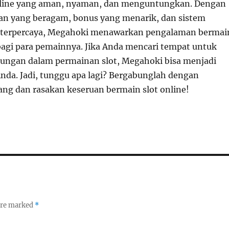
online yang aman, nyaman, dan menguntungkan. Dengan
an yang beragam, bonus yang menarik, dan sistem
terpercaya, Megahoki menawarkan pengalaman bermai
 bagi para pemainnya. Jika Anda mencari tempat untuk
ungan dalam permainan slot, Megahoki bisa menjadi
Anda. Jadi, tunggu apa lagi? Bergabunglah dengan
ng dan rasakan keseruan bermain slot online!
 are marked
*