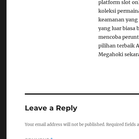
platform slot 
koleksi permain
keamanan yang 
yang luar biasa
mencoba perunt
pilihan terbaik 
Megahoki sekara
Leave a Reply
Your email address will not be published.
Required fields