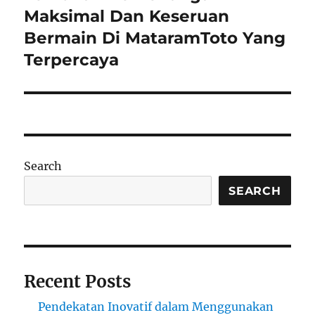
post:
Maksimal Dan Keseruan
Bermain Di MataramToto Yang
Terpercaya
Search
SEARCH
Recent Posts
Pendekatan Inovatif dalam Menggunakan