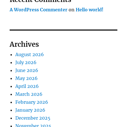
A WordPress Commenter
on
Hello world!
Archives
August 2026
July 2026
June 2026
May 2026
April 2026
March 2026
February 2026
January 2026
December 2025
November 2025