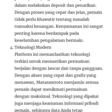
dalam melakukan deposit dan penarikan.
Dengan proses yang cepat dan jelas, pemain
tidak perlu khawatir tentang masalah
transaksi keuangan. Kenyamanan ini sangat
penting karena berdampak pada
keseluruhan pengalaman bermain.
Teknologi Modern
Platform ini memanfaatkan teknologi
terkini untuk memastikan permainan
berjalan dengan lancar dan tanpa gangguan.
Dengan akses yang cepat dan grafis yang
menawan, Mataramtoto menjamin semua
pemain dapat menikmati permainan
dengan maksimal. Teknologi yang dipakai
juga menjaga keamanan informasi pribadi
pemain, sehingga data Anda tetap