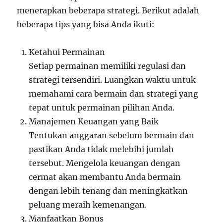
menerapkan beberapa strategi. Berikut adalah
beberapa tips yang bisa Anda ikuti:
Ketahui Permainan
Setiap permainan memiliki regulasi dan
strategi tersendiri. Luangkan waktu untuk
memahami cara bermain dan strategi yang
tepat untuk permainan pilihan Anda.
Manajemen Keuangan yang Baik
Tentukan anggaran sebelum bermain dan
pastikan Anda tidak melebihi jumlah
tersebut. Mengelola keuangan dengan
cermat akan membantu Anda bermain
dengan lebih tenang dan meningkatkan
peluang meraih kemenangan.
Manfaatkan Bonus