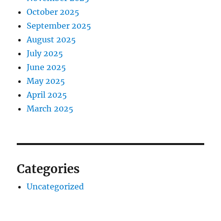
October 2025
September 2025
August 2025
July 2025
June 2025
May 2025
April 2025
March 2025
Categories
Uncategorized