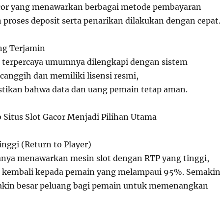
acor yang menawarkan berbagai metode pembayaran
proses deposit serta penarikan dilakukan dengan cepat
g Terjamin
g terpercaya umumnya dilengkapi dengan sistem
anggih dan memiliki lisensi resmi,
tikan bahwa data dan uang pemain tetap aman.
 Situs Slot Gacor Menjadi Pilihan Utama
inggi (Return to Player)
sanya menawarkan mesin slot dengan RTP yang tinggi,
se kembali kepada pemain yang melampaui 95%. Semaki
makin besar peluang bagi pemain untuk memenangkan