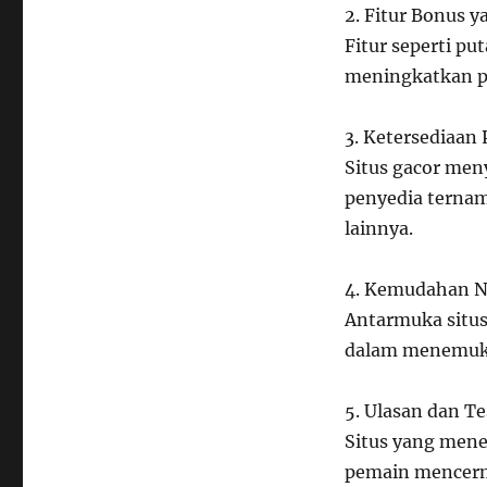
2. Fitur Bonus
Fitur seperti pu
meningkatkan p
3. Ketersediaan
Situs gacor men
penyedia ternam
lainnya.
4. Kemudahan N
Antarmuka situ
dalam menemuka
5. Ulasan dan Te
Situs yang mene
pemain mencerm