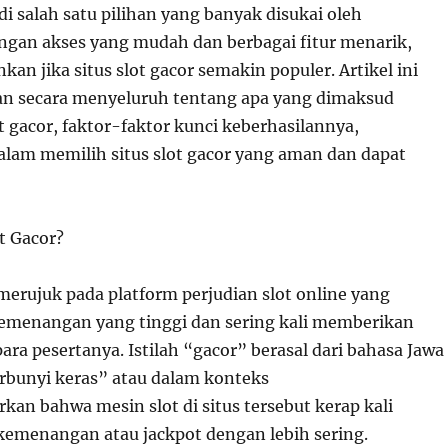
di salah satu pilihan yang banyak disukai oleh
ngan akses yang mudah dan berbagai fitur menarik,
an jika situs slot gacor semakin populer. Artikel ini
an secara menyeluruh tentang apa yang dimaksud
t gacor, faktor-faktor kunci keberhasilannya,
alam memilih situs slot gacor yang aman dan dapat
ot Gacor?
 merujuk pada platform perjudian slot online yang
kemenangan yang tinggi dan sering kali memberikan
ara pesertanya. Istilah “gacor” berasal dari bahasa Jawa
erbunyi keras” atau dalam konteks
an bahwa mesin slot di situs tersebut kerap kali
emenangan atau jackpot dengan lebih sering.