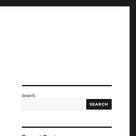
Search
SEARCH