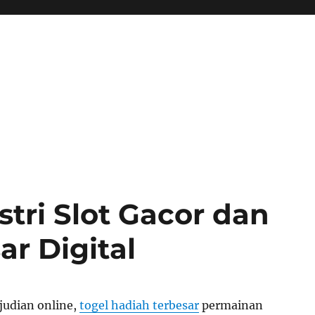
tri Slot Gacor dan
ar Digital
judian online,
togel hadiah terbesar
permainan