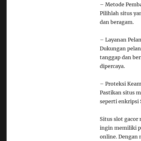
– Metode Pemb
Pilihlah situs 
dan beragam.
– Layanan Pelan
Dukungan pelan
tanggap dan ber
dipercaya.
– Proteksi Kea
Pastikan situs
seperti enkripsi
Situs slot gaco
ingin memiliki 
online. Dengan 