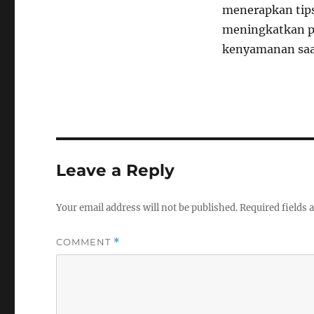
menerapkan tips
meningkatkan p
kenyamanan saa
Leave a Reply
Your email address will not be published.
Required fields
COMMENT
*