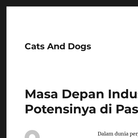
Cats And Dogs
Masa Depan Indus
Potensinya di Pas
Dalam dunia per