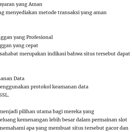
ayaran yang Aman
yang menyediakan metode transaksi yang aman
ggan yang Profesional
ggan yang cepat
sahabat merupakan indikasi bahwa situs tersebut dapat
manan Data
 menggunakan protokol keamanan data
 SSL.
r menjadi pilihan utama bagi mereka yang
peluang kemenangan lebih besar dalam permainan slot
memahami apa yang membuat situs tersebut gacor dan