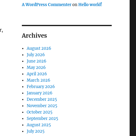
A WordPress Commenter
on
Hello world!
r,
Archives
August 2026
July 2026
June 2026
May 2026
April 2026
March 2026
February 2026
January 2026
December 2025
November 2025
October 2025
September 2025
August 2025
July 2025