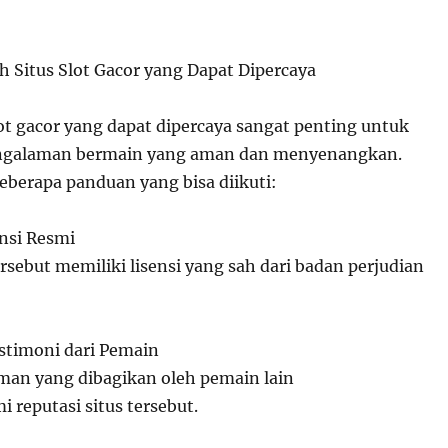
 Situs Slot Gacor yang Dapat Dipercaya
ot gacor yang dapat dipercaya sangat penting untuk
galaman bermain yang aman dan menyenangkan.
eberapa panduan yang bisa diikuti:
ensi Resmi
ersebut memiliki lisensi yang sah dari badan perjudian
stimoni dari Pemain
aman yang dibagikan oleh pemain lain
reputasi situs tersebut.