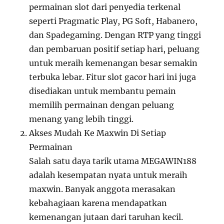
permainan slot dari penyedia terkenal
seperti Pragmatic Play, PG Soft, Habanero,
dan Spadegaming. Dengan RTP yang tinggi
dan pembaruan positif setiap hari, peluang
untuk meraih kemenangan besar semakin
terbuka lebar. Fitur slot gacor hari ini juga
disediakan untuk membantu pemain
memilih permainan dengan peluang
menang yang lebih tinggi.
Akses Mudah Ke Maxwin Di Setiap
Permainan
Salah satu daya tarik utama MEGAWIN188
adalah kesempatan nyata untuk meraih
maxwin. Banyak anggota merasakan
kebahagiaan karena mendapatkan
kemenangan jutaan dari taruhan kecil.