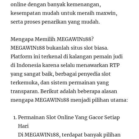
online dengan banyak kemenangan,
kesempatan mudah untuk meraih maxwin,
serta proses penarikan yang mudah.
Mengapa Memilih MEGAWIN188?
MEGAWIN188 bukanlah situs slot biasa.
Platform ini terkenal di kalangan pemain judi
di Indonesia karena selalu menawarkan RTP
yang sangat baik, berbagai penyedia slot
terkemuka, dan sistem permainan yang
transparan. Berikut adalah beberapa alasan
mengapa MEGAWIN188 menjadi pilihan utama:
Permainan Slot Online Yang Gacor Setiap
Hari
Di MEGAWIN188, terdapat banyak pilihan