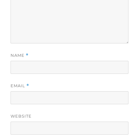
NAME
*
EMAIL
*
WEBSITE