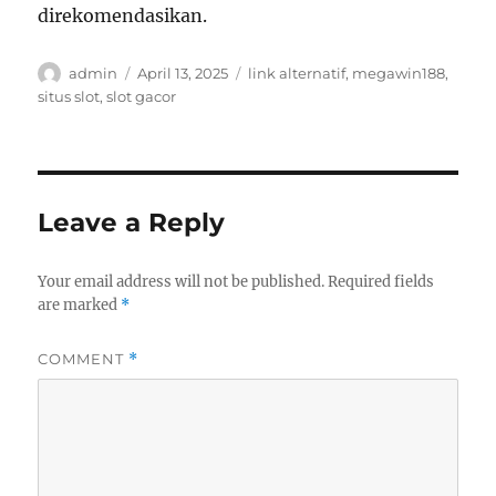
direkomendasikan.
Author
Posted
Tags
admin
April 13, 2025
link alternatif
,
megawin188
,
on
situs slot
,
slot gacor
Leave a Reply
Your email address will not be published.
Required fields
are marked
*
COMMENT
*