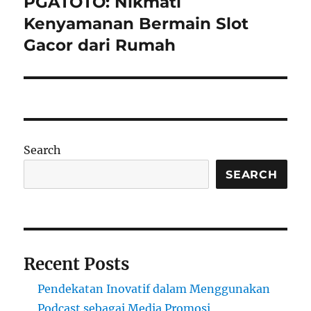
PGATOTO: Nikmati
Next
post:
Kenyamanan Bermain Slot
Gacor dari Rumah
Search
SEARCH
Recent Posts
Pendekatan Inovatif dalam Menggunakan
Podcast sebagai Media Promosi