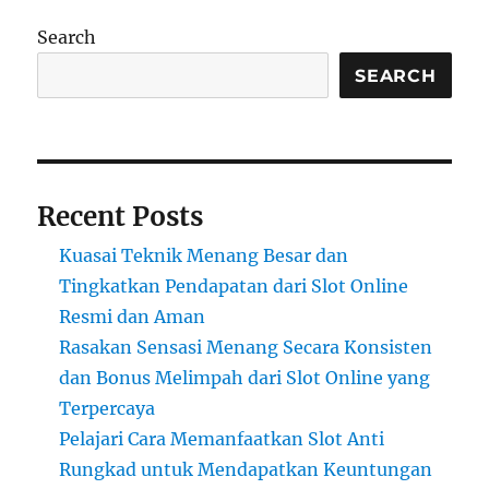
Search
SEARCH
Recent Posts
Kuasai Teknik Menang Besar dan
Tingkatkan Pendapatan dari Slot Online
Resmi dan Aman
Rasakan Sensasi Menang Secara Konsisten
dan Bonus Melimpah dari Slot Online yang
Terpercaya
Pelajari Cara Memanfaatkan Slot Anti
Rungkad untuk Mendapatkan Keuntungan