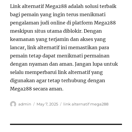
Link alternatif Mega288 adalah solusi terbaik
bagi pemain yang ingin terus menikmati
pengalaman judi online di platform Mega288
meskipun situs utama diblokir. Dengan
keamanan yang terjamin dan akses yang
lancar, link alternatif ini memastikan para
pemain tetap dapat menikmati permainan
dengan nyaman dan aman. Jangan lupa untuk
selalu memperbarui link alternatif yang
digunakan agar tetap terhubung dengan
Mega288 secara aman.
Author
Posted
Tags
admin
May 7, 2025
link alternatif mega288
on