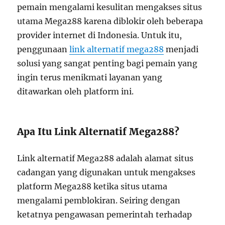
pemain mengalami kesulitan mengakses situs
utama Mega288 karena diblokir oleh beberapa
provider internet di Indonesia. Untuk itu,
penggunaan
link alternatif mega288
menjadi
solusi yang sangat penting bagi pemain yang
ingin terus menikmati layanan yang
ditawarkan oleh platform ini.
Apa Itu Link Alternatif Mega288?
Link alternatif Mega288 adalah alamat situs
cadangan yang digunakan untuk mengakses
platform Mega288 ketika situs utama
mengalami pemblokiran. Seiring dengan
ketatnya pengawasan pemerintah terhadap