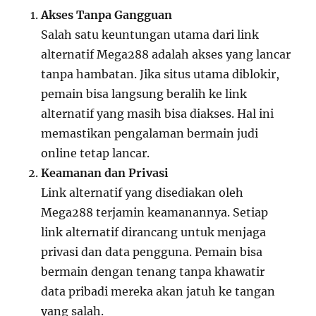
Akses Tanpa Gangguan
Salah satu keuntungan utama dari link
alternatif Mega288 adalah akses yang lancar
tanpa hambatan. Jika situs utama diblokir,
pemain bisa langsung beralih ke link
alternatif yang masih bisa diakses. Hal ini
memastikan pengalaman bermain judi
online tetap lancar.
Keamanan dan Privasi
Link alternatif yang disediakan oleh
Mega288 terjamin keamanannya. Setiap
link alternatif dirancang untuk menjaga
privasi dan data pengguna. Pemain bisa
bermain dengan tenang tanpa khawatir
data pribadi mereka akan jatuh ke tangan
yang salah.