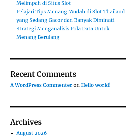
Melimpah di Situs Slot
Pelajari Tips Menang Mudah di Slot Thailand
yang Sedang Gacor dan Banyak Diminati
Strategi Menganalisis Pola Data Untuk
Menang Berulang
Recent Comments
A WordPress Commenter
on
Hello world!
Archives
August 2026