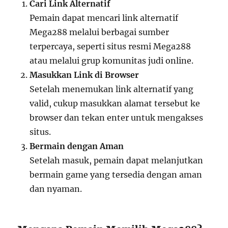
Cari Link Alternatif
Pemain dapat mencari link alternatif
Mega288 melalui berbagai sumber
terpercaya, seperti situs resmi Mega288
atau melalui grup komunitas judi online.
Masukkan Link di Browser
Setelah menemukan link alternatif yang
valid, cukup masukkan alamat tersebut ke
browser dan tekan enter untuk mengakses
situs.
Bermain dengan Aman
Setelah masuk, pemain dapat melanjutkan
bermain game yang tersedia dengan aman
dan nyaman.