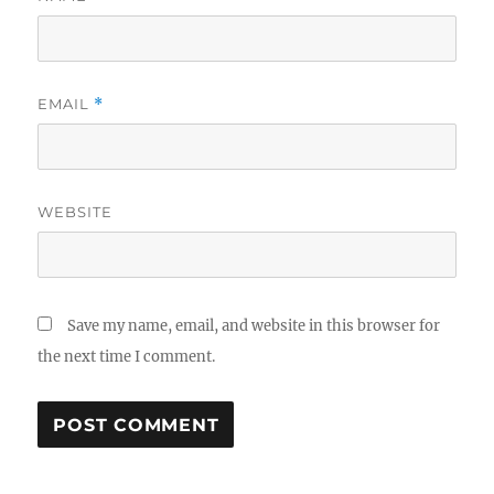
EMAIL
*
WEBSITE
Save my name, email, and website in this browser for
the next time I comment.