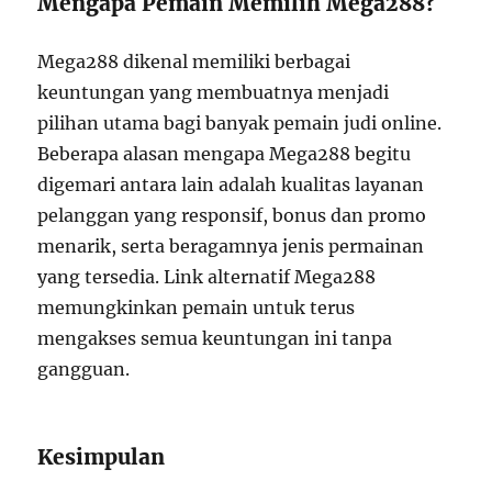
Mengapa Pemain Memilih Mega288?
Mega288 dikenal memiliki berbagai
keuntungan yang membuatnya menjadi
pilihan utama bagi banyak pemain judi online.
Beberapa alasan mengapa Mega288 begitu
digemari antara lain adalah kualitas layanan
pelanggan yang responsif, bonus dan promo
menarik, serta beragamnya jenis permainan
yang tersedia. Link alternatif Mega288
memungkinkan pemain untuk terus
mengakses semua keuntungan ini tanpa
gangguan.
Kesimpulan