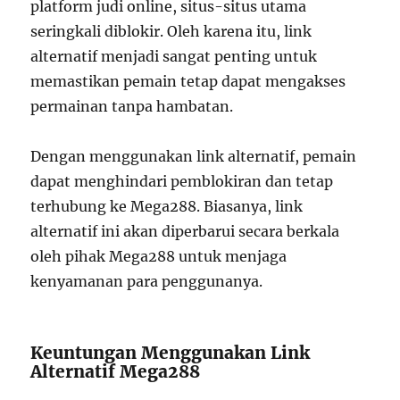
platform judi online, situs-situs utama
seringkali diblokir. Oleh karena itu, link
alternatif menjadi sangat penting untuk
memastikan pemain tetap dapat mengakses
permainan tanpa hambatan.
Dengan menggunakan link alternatif, pemain
dapat menghindari pemblokiran dan tetap
terhubung ke Mega288. Biasanya, link
alternatif ini akan diperbarui secara berkala
oleh pihak Mega288 untuk menjaga
kenyamanan para penggunanya.
Keuntungan Menggunakan Link
Alternatif Mega288