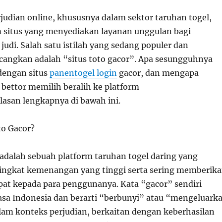
judian online, khususnya dalam sektor taruhan togel,
 situs yang menyediakan layanan unggulan bagi
udi. Salah satu istilah yang sedang populer dan
cangkan adalah “situs toto gacor”. Apa sesungguhnya
dengan situs
panentogel login
gacor, dan mengapa
bettor memilih beralih ke platform
lasan lengkapnya di bawah ini.
to Gacor?
 adalah sebuah platform taruhan togel daring yang
tingkat kemenangan yang tinggi serta sering memberik
epat kepada para penggunanya. Kata “gacor” sendiri
hasa Indonesia dan berarti “berbunyi” atau “mengeluark
alam konteks perjudian, berkaitan dengan keberhasilan