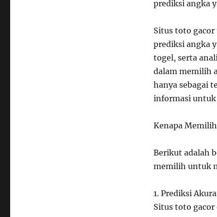
prediksi angka 
Situs toto gaco
prediksi angka y
togel, serta ana
dalam memilih an
hanya sebagai t
informasi untu
Kenapa Memilih 
Berikut adalah 
memilih untuk m
1. Prediksi Akur
Situs toto gacor