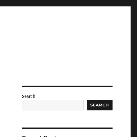
Search
SEARCH