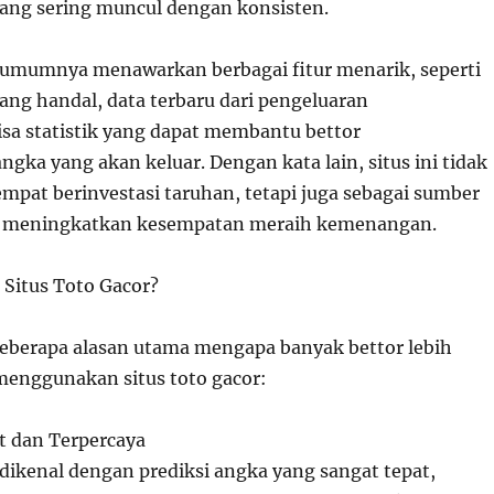
yang sering muncul dengan konsisten.
r umumnya menawarkan berbagai fitur menarik, seperti
ang handal, data terbaru dari pengeluaran
lisa statistik yang dapat membantu bettor
gka yang akan keluar. Dengan kata lain, situs ini tidak
empat berinvestasi taruhan, tetapi juga sebagai sumber
k meningkatkan kesempatan meraih kemenangan.
Situs Toto Gacor?
beberapa alasan utama mengapa banyak bettor lebih
enggunakan situs toto gacor:
at dan Terpercaya
 dikenal dengan prediksi angka yang sangat tepat,