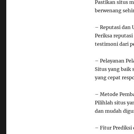
Pastikan situs m
berwenang sehin
– Reputasi dan 
Periksa reputasi
testimoni dari 
– Pelayanan Pe
Situs yang baik
yang cepat resp
– Metode Pemb
Pilihlah situs
dan mudah digu
– Fitur Prediks