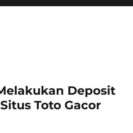
elakukan Deposit
Situs Toto Gacor