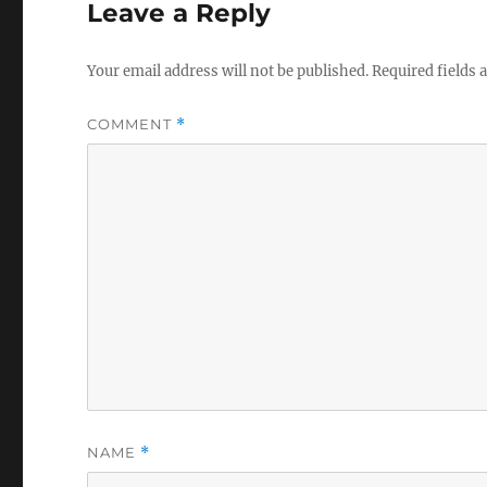
Leave a Reply
Your email address will not be published.
Required fields
COMMENT
*
NAME
*