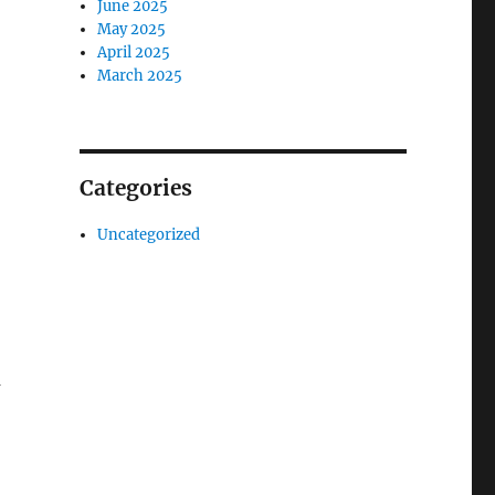
June 2025
May 2025
April 2025
March 2025
Categories
Uncategorized
a