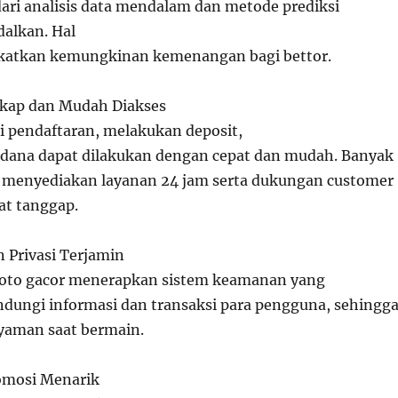
dari analisis data mendalam dan metode prediksi
dalkan. Hal
gkatkan kemungkinan kemenangan bagi bettor.
gkap dan Mudah Diakses
ri pendaftaran, melakukan deposit,
dana dapat dilakukan dengan cepat dan mudah. Banyak
g menyediakan layanan 24 jam serta dukungan customer
at tanggap.
 Privasi Terjamin
 toto gacor menerapkan sistem keamanan yang
ndungi informasi dan transaksi para pengguna, sehingg
yaman saat bermain.
omosi Menarik