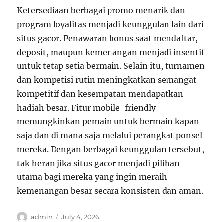
Ketersediaan berbagai promo menarik dan
program loyalitas menjadi keunggulan lain dari
situs gacor. Penawaran bonus saat mendaftar,
deposit, maupun kemenangan menjadi insentif
untuk tetap setia bermain. Selain itu, turnamen
dan kompetisi rutin meningkatkan semangat
kompetitif dan kesempatan mendapatkan
hadiah besar. Fitur mobile-friendly
memungkinkan pemain untuk bermain kapan
saja dan di mana saja melalui perangkat ponsel
mereka. Dengan berbagai keunggulan tersebut,
tak heran jika situs gacor menjadi pilihan
utama bagi mereka yang ingin meraih
kemenangan besar secara konsisten dan aman.
Author
Posted
admin
July 4, 2026