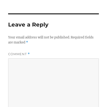
on
Leave a Reply
Your email address will not be published.
Required fields
are marked
*
COMMENT
*