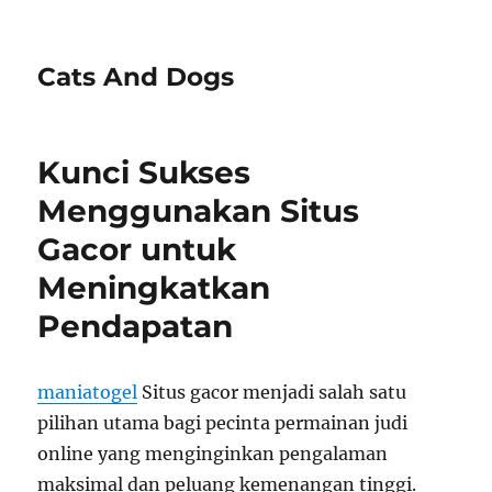
Cats And Dogs
Kunci Sukses
Menggunakan Situs
Gacor untuk
Meningkatkan
Pendapatan
maniatogel
Situs gacor menjadi salah satu
pilihan utama bagi pecinta permainan judi
online yang menginginkan pengalaman
maksimal dan peluang kemenangan tinggi.