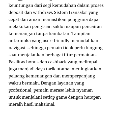
keuntungan dari segi kemudahan dalam proses
deposit dan withdraw. Sistem transaksi yang
cepat dan aman memastikan pengguna dapat
melakukan pengisian saldo maupun pencairan
kemenangan tanpa hambatan. Tampilan
antarmuka yang user-friendly memudahkan
navigasi, sehingga pemain tidak perlu bingung
saat menjalankan berbagai fitur permainan.
Fasilitas bonus dan cashback yang melimpah
juga menjadi daya tarik utama, meningkatkan
peluang kemenangan dan memperpanjang
waktu bermain. Dengan layanan yang
profesional, pemain merasa lebih nyaman
untuk menjalani setiap game dengan harapan
meraih hasil maksimal.