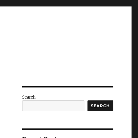
Search
SEARCH