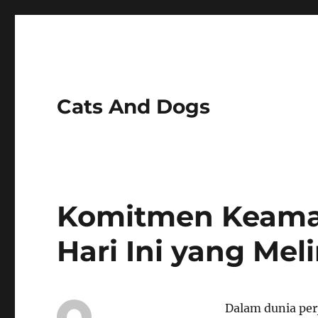
Cats And Dogs
Komitmen Keaman
Hari Ini yang Me
Dalam dunia perj