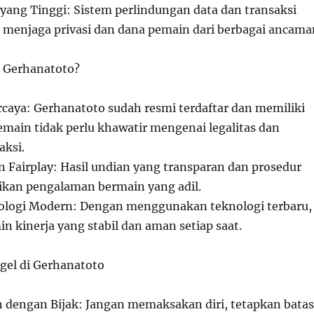
ang Tinggi: Sistem perlindungan data dan transaksi
i menjaga privasi dan dana pemain dari berbagai ancama
 Gerhanatoto?
rcaya: Gerhanatoto sudah resmi terdaftar dan memiliki
emain tidak perlu khawatir mengenai legalitas dan
ksi.
n Fairplay: Hasil undian yang transparan dan prosedur
ikan pengalaman bermain yang adil.
logi Modern: Dengan menggunakan teknologi terbaru,
in kinerja yang stabil dan aman setiap saat.
gel di Gerhanatoto
 dengan Bijak: Jangan memaksakan diri, tetapkan batas