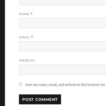
NAME
*
EMAIL
*
WEBSITE
Save my name, email, and website in this browser for