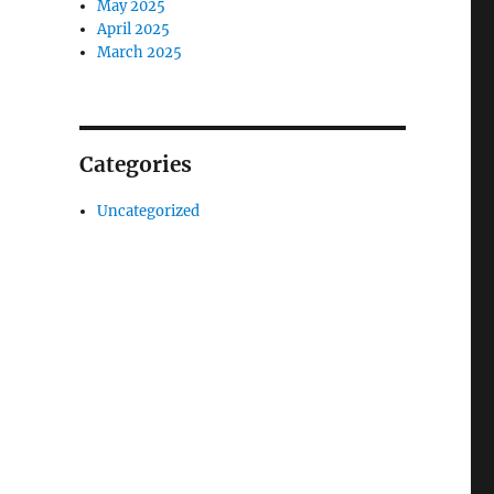
May 2025
April 2025
March 2025
Categories
Uncategorized