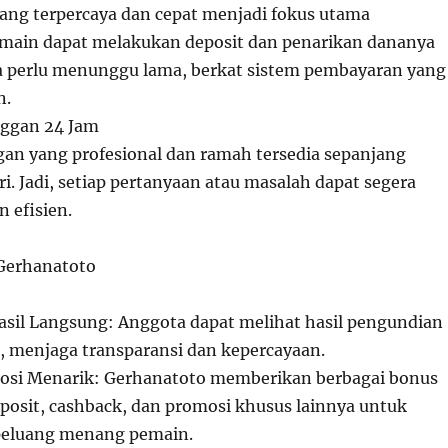
 yang terpercaya dan cepat menjadi fokus utama
main dapat melakukan deposit dan penarikan dananya
a perlu menunggu lama, berkat sistem pembayaran yang
n.
ggan 24 Jam
an yang profesional dan ramah tersedia sepanjang
ri. Jadi, setiap pertanyaan atau masalah dapat segera
 efisien.
Gerhanatoto
asil Langsung: Anggota dapat melihat hasil pengundian
e, menjaga transparansi dan kepercayaan.
osi Menarik: Gerhanatoto memberikan berbagai bonus
eposit, cashback, dan promosi khusus lainnya untuk
eluang menang pemain.