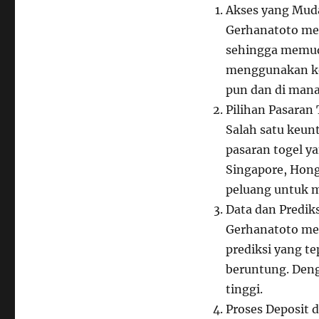
Akses yang Mud
Gerhanatoto mem
sehingga memud
menggunakan kom
pun dan di mana
Pilihan Pasaran
Salah satu keun
pasaran togel y
Singapore, Hong
peluang untuk 
Data dan Predik
Gerhanatoto men
prediksi yang 
beruntung. Deng
tinggi.
Proses Deposit 