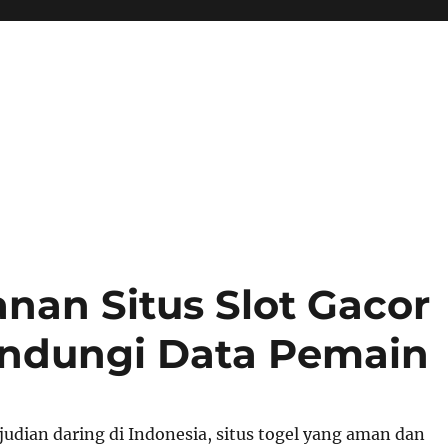
an Situs Slot Gacor
lindungi Data Pemain
udian daring di Indonesia, situs togel yang aman dan