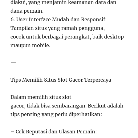
diakui, yang menjamin keamanan data dan
dana pemain.
6. User Interface Mudah dan Responsif:
Tampilan situs yang ramah pengguna,
cocok untuk berbagai perangkat, baik desktop
maupun mobile.
—
Tips Memilih Situs Slot Gacor Terpercaya
Dalam memilih situs slot
gacor, tidak bisa sembarangan. Berikut adalah
tips penting yang perlu diperhatikan:
– Cek Reputasi dan Ulasan Pemain: