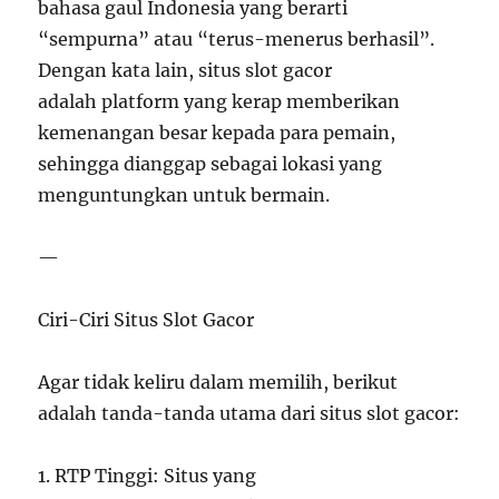
bahasa gaul Indonesia yang berarti
“sempurna” atau “terus-menerus berhasil”.
Dengan kata lain, situs slot gacor
adalah platform yang kerap memberikan
kemenangan besar kepada para pemain,
sehingga dianggap sebagai lokasi yang
menguntungkan untuk bermain.
—
Ciri-Ciri Situs Slot Gacor
Agar tidak keliru dalam memilih, berikut
adalah tanda-tanda utama dari situs slot gacor:
1. RTP Tinggi: Situs yang