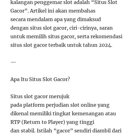
kalangan penggemar slot adalah “Situs Slot
Gacor”. Artikel ini akan membahas
secara mendalam apa yang dimaksud
dengan situs slot gacor, ciri-cirinya, saran
untuk memilih situs gacor, serta rekomendasi
situs slot gacor terbaik untuk tahun 2024.
—
Apa Itu Situs Slot Gacor?
Situs slot gacor merujuk
pada platform perjudian slot online yang
dikenal memiliki tingkat kemenangan atau
RTP (Return to Player) yang tinggi
dan stabil. Istilah “gacor” sendiri diambil dari