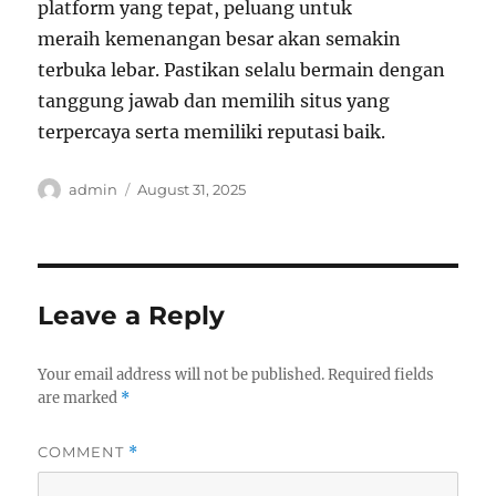
platform yang tepat, peluang untuk
meraih kemenangan besar akan semakin
terbuka lebar. Pastikan selalu bermain dengan
tanggung jawab dan memilih situs yang
terpercaya serta memiliki reputasi baik.
Author
Posted
admin
August 31, 2025
on
Leave a Reply
Your email address will not be published.
Required fields
are marked
*
COMMENT
*