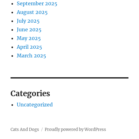
September 2025
August 2025
July 2025
June 2025
May 2025
April 2025
March 2025
Categories
Uncategorized
Cats And Dogs
Proudly powered by WordPress