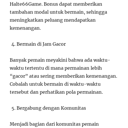
Halte66Game. Bonus dapat memberikan
tambahan modal untuk bermain, sehingga
meningkatkan peluang mendapatkan
kemenangan.
Bermain di Jam Gacor
Banyak pemain meyakini bahwa ada waktu-
waktu tertentu di mana permainan lebih
“gacor” atau sering memberikan kemenangan.
Cobalah untuk bermain di waktu-waktu
tersebut dan perhatikan pola permainan.
Bergabung dengan Komunitas
Menjadi bagian dari komunitas pemain