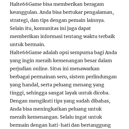
Halte66Game bisa memberikan beragam
keunggulan. Anda bisa bertukar pengalaman,
strategi, dan tips dengan pemain lainnya.
Selain itu, komunitas ini juga dapat
memberikan informasi tentang waktu terbaik
untuk bermain.
Halte66Game adalah opsi sempurna bagi Anda
yang ingin meraih kemenangan besar dalam
perjudian online. Situs ini menawarkan
berbagai permainan seru, sistem perlindungan
yang handal, serta peluang menang yang
tinggi, sehingga sangat layak untuk dicoba.
Dengan mengikuti tips yang sudah dibahas,
Anda bisa meningkatkan peluang untuk
meraih kemenangan. Selalu ingat untuk
bermain dengan hati-hati dan bertanggung