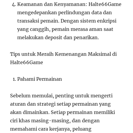
Keamanan dan Kenyamanan: Halte66Game
mengedepankan perlindungan data dan
transaksi pemain. Dengan sistem enkripsi
yang canggih, pemain merasa aman saat
melakukan deposit dan penarikan.
Tips untuk Meraih Kemenangan Maksimal di
Halte66Game
Pahami Permainan
Sebelum memulai, penting untuk mengerti
aturan dan strategi setiap permainan yang
akan dimainkan. Setiap permainan memiliki
ciri khas masing-masing, dan dengan
memahami cara kerjanya, peluang