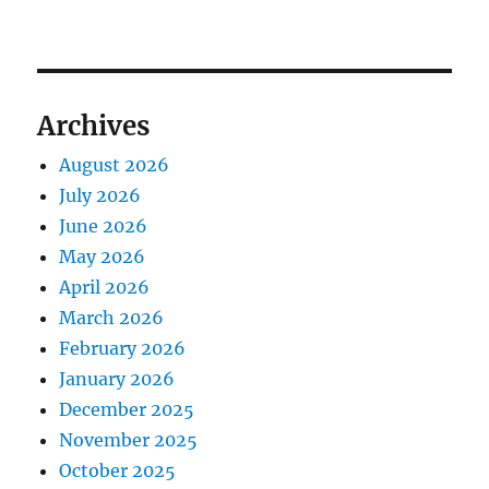
Archives
August 2026
July 2026
June 2026
May 2026
April 2026
March 2026
February 2026
January 2026
December 2025
November 2025
October 2025