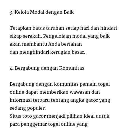
3. Kelola Modal dengan Baik
Tetapkan batas taruhan setiap hari dan hindari
sikap serakah. Pengelolaan modal yang baik
akan membantu Anda bertahan
dan menghindari kerugian besar.
4. Bergabung dengan Komunitas
Bergabung dengan komunitas pemain togel
online dapat memberikan wawasan dan
informasi terbaru tentang angka gacor yang
sedang populer.
Situs toto gacor menjadi pilihan ideal untuk
para penggemar togel online yang