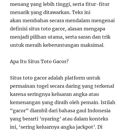
menang yang lebih tinggi, serta fitur-fitur
menarik yang ditawarkan. Teks ini
akan membahas secara mendalam mengenai
definisi situs toto gacor, alasan mengapa
menjadi pilihan utama, serta saran dan trik
untuk meraih keberuntungan maksimal.
Apa Itu Situs Toto Gacor?
Situs toto gacor adalah platform untuk
permainan togel secara daring yang terkenal
karena seringnya keluaran angka atau
kemenangan yang diraih oleh pemain. Istilah
“gacor” diambil dari bahasa gaul Indonesia
yang berarti ‘nyaring’ atau dalam konteks
ini, ‘sering keluarnya angka jackpot’. Di