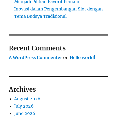
Menjadi Pilihan Favorit Pemain
Inovasi dalam Pengembangan Slot dengan
Tema Budaya Tradisional
Recent Comments
A WordPress Commenter
on
Hello world!
Archives
August 2026
July 2026
June 2026