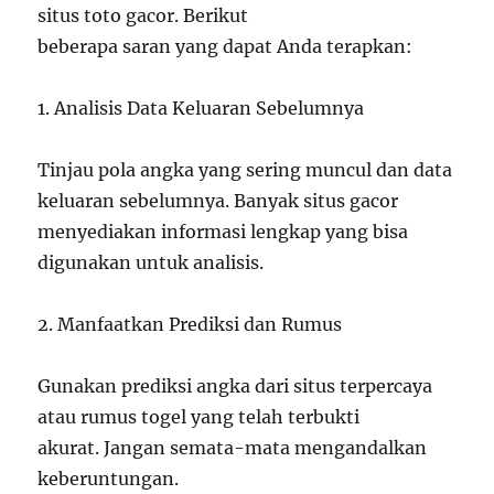
situs toto gacor. Berikut
beberapa saran yang dapat Anda terapkan:
1. Analisis Data Keluaran Sebelumnya
Tinjau pola angka yang sering muncul dan data
keluaran sebelumnya. Banyak situs gacor
menyediakan informasi lengkap yang bisa
digunakan untuk analisis.
2. Manfaatkan Prediksi dan Rumus
Gunakan prediksi angka dari situs terpercaya
atau rumus togel yang telah terbukti
akurat. Jangan semata-mata mengandalkan
keberuntungan.