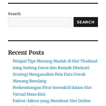
Search
SEARCH
Recent Posts
Pelajari Tips Menang Mudah di Slot Thailand
yang Sedang Gacor dan Banyak Diminati
Strategi Menganalisis Pola Data Untuk
Menang Berulang
Perkembangan Fitur Interaktif dalam Slot
Virtual Masa Kini
Faktor-faktor yang Membuat Slot Online