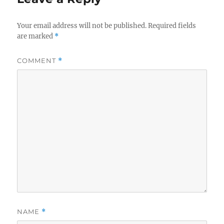
Your email address will not be published.
Required fields
are marked
*
COMMENT
*
NAME
*