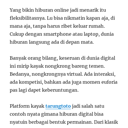
Yang bikin hiburan online jadi menarik itu
fleksibilitasnya. Lu bisa nikmatin kapan aja, di
mana aja, tanpa harus ribet keluar rumah.
Cukup dengan smartphone atau laptop, dunia
hiburan langsung ada di depan mata.
Banyak orang bilang, keseruan di dunia digital
ini mirip kayak nongkrong bareng temen.
Bedanya, nongkrongnya virtual. Ada interaksi,
ada kompetisi, bahkan ada juga momen euforia
pas lagi dapet keberuntungan.
Platform kayak
tarungtoto
jadi salah satu
contoh nyata gimana hiburan digital bisa
nyatuin berbagai bentuk permainan. Dari klasik