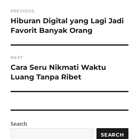
Post
PREVIOUS
navigation
Hiburan Digital yang Lagi Jadi
Previous
post:
Favorit Banyak Orang
NEXT
Cara Seru Nikmati Waktu
Next
post:
Luang Tanpa Ribet
Search
SEARCH