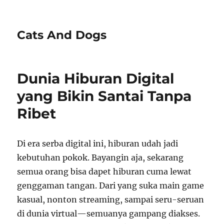
Cats And Dogs
Dunia Hiburan Digital
yang Bikin Santai Tanpa
Ribet
Di era serba digital ini, hiburan udah jadi
kebutuhan pokok. Bayangin aja, sekarang
semua orang bisa dapet hiburan cuma lewat
genggaman tangan. Dari yang suka main game
kasual, nonton streaming, sampai seru-seruan
di dunia virtual—semuanya gampang diakses.