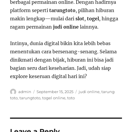
berbagai permainan online. Dengan hadirnya
platform seperti
tarungtoto
, pilihan hiburan
makin lengkap—mulai dari
slot
,
togel
, hingga
ragam permainan
judi online
lainnya.
Intinya, dunia digital bikin kita lebih bebas
menentukan cara bersenang-senang. Selama
dinikmati dengan bijak, hiburan ini bisa jadi
bagian seru dari keseharian. Jadi, udah siap
explore keseruan digital hari ini?
Author
Posted
Tags
admin
September 15, 2025
judi online
,
tarung
on
toto
,
tarungtoto
,
togel online
,
toto
Leave a Reply