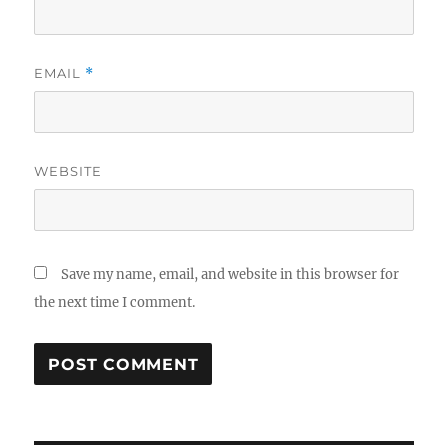
EMAIL
*
WEBSITE
Save my name, email, and website in this browser for
the next time I comment.