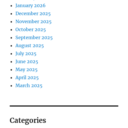
January 2026
December 2025
November 2025
October 2025
September 2025
August 2025
July 2025
June 2025
May 2025
April 2025
March 2025
Categories