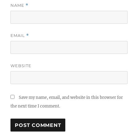
NAME
*
EMAIL
*
WEBSITE
Save my name, email, and website in this browser for
the next time I comment.