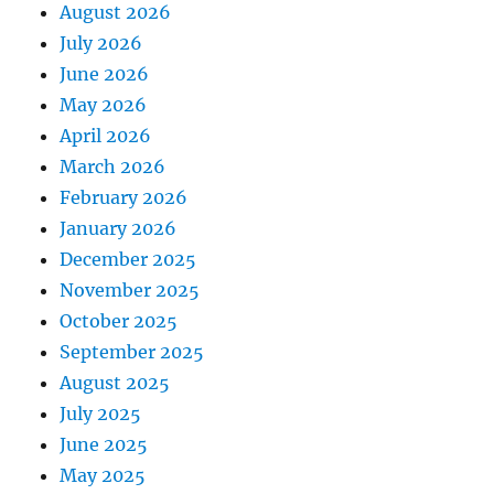
August 2026
July 2026
June 2026
May 2026
April 2026
March 2026
February 2026
January 2026
December 2025
November 2025
October 2025
September 2025
August 2025
July 2025
June 2025
May 2025