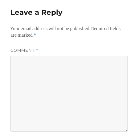
Leave a Reply
Your email address will not be published.
Required fields
are marked
*
COMMENT
*