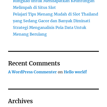
Rungkad untuk Mendapatkan Keuntungan
Melimpah di Situs Slot
Pelajari Tips Menang Mudah di Slot Thailand
yang Sedang Gacor dan Banyak Diminati
Strategi Menganalisis Pola Data Untuk
Menang Berulang
Recent Comments
A WordPress Commenter
on
Hello world!
Archives