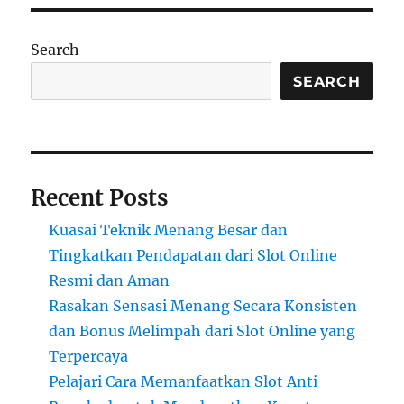
Search
SEARCH
Recent Posts
Kuasai Teknik Menang Besar dan
Tingkatkan Pendapatan dari Slot Online
Resmi dan Aman
Rasakan Sensasi Menang Secara Konsisten
dan Bonus Melimpah dari Slot Online yang
Terpercaya
Pelajari Cara Memanfaatkan Slot Anti