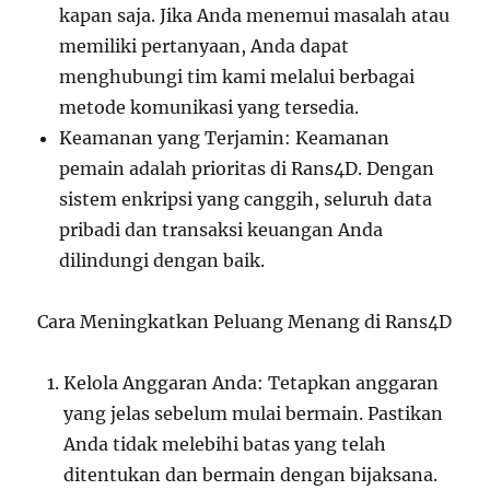
kapan saja. Jika Anda menemui masalah atau
memiliki pertanyaan, Anda dapat
menghubungi tim kami melalui berbagai
metode komunikasi yang tersedia.
Keamanan yang Terjamin: Keamanan
pemain adalah prioritas di Rans4D. Dengan
sistem enkripsi yang canggih, seluruh data
pribadi dan transaksi keuangan Anda
dilindungi dengan baik.
Cara Meningkatkan Peluang Menang di Rans4D
Kelola Anggaran Anda: Tetapkan anggaran
yang jelas sebelum mulai bermain. Pastikan
Anda tidak melebihi batas yang telah
ditentukan dan bermain dengan bijaksana.