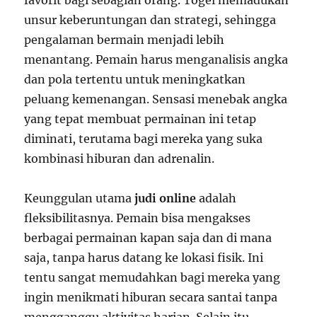
favorit bagi sebagian orang. Togel memadukan
unsur keberuntungan dan strategi, sehingga
pengalaman bermain menjadi lebih
menantang. Pemain harus menganalisis angka
dan pola tertentu untuk meningkatkan
peluang kemenangan. Sensasi menebak angka
yang tepat membuat permainan ini tetap
diminati, terutama bagi mereka yang suka
kombinasi hiburan dan adrenalin.
Keunggulan utama
judi online
adalah
fleksibilitasnya. Pemain bisa mengakses
berbagai permainan kapan saja dan di mana
saja, tanpa harus datang ke lokasi fisik. Ini
tentu sangat memudahkan bagi mereka yang
ingin menikmati hiburan secara santai tanpa