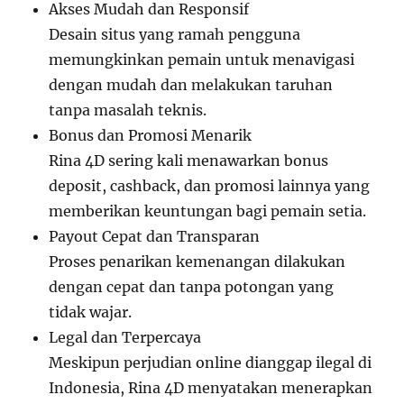
Akses Mudah dan Responsif
Desain situs yang ramah pengguna
memungkinkan pemain untuk menavigasi
dengan mudah dan melakukan taruhan
tanpa masalah teknis.
Bonus dan Promosi Menarik
Rina 4D sering kali menawarkan bonus
deposit, cashback, dan promosi lainnya yang
memberikan keuntungan bagi pemain setia.
Payout Cepat dan Transparan
Proses penarikan kemenangan dilakukan
dengan cepat dan tanpa potongan yang
tidak wajar.
Legal dan Terpercaya
Meskipun perjudian online dianggap ilegal di
Indonesia, Rina 4D menyatakan menerapkan