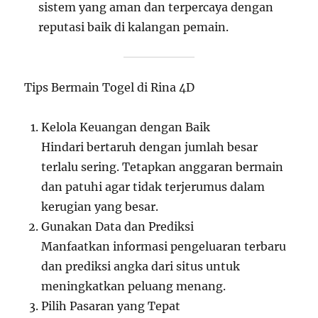
sistem yang aman dan terpercaya dengan
reputasi baik di kalangan pemain.
Tips Bermain Togel di Rina 4D
Kelola Keuangan dengan Baik
Hindari bertaruh dengan jumlah besar
terlalu sering. Tetapkan anggaran bermain
dan patuhi agar tidak terjerumus dalam
kerugian yang besar.
Gunakan Data dan Prediksi
Manfaatkan informasi pengeluaran terbaru
dan prediksi angka dari situs untuk
meningkatkan peluang menang.
Pilih Pasaran yang Tepat