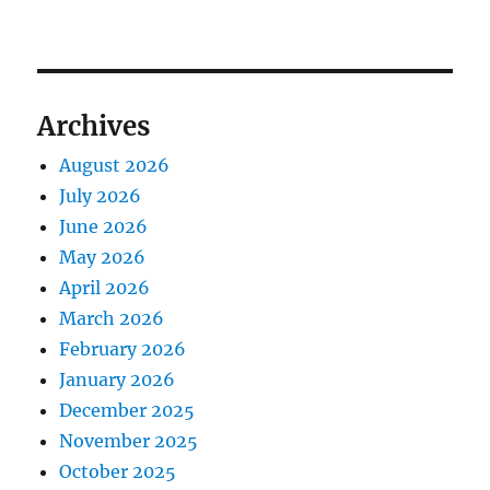
Archives
August 2026
July 2026
June 2026
May 2026
April 2026
March 2026
February 2026
January 2026
December 2025
November 2025
October 2025