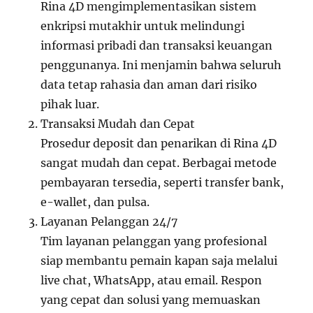
Rina 4D mengimplementasikan sistem
enkripsi mutakhir untuk melindungi
informasi pribadi dan transaksi keuangan
penggunanya. Ini menjamin bahwa seluruh
data tetap rahasia dan aman dari risiko
pihak luar.
Transaksi Mudah dan Cepat
Prosedur deposit dan penarikan di Rina 4D
sangat mudah dan cepat. Berbagai metode
pembayaran tersedia, seperti transfer bank,
e-wallet, dan pulsa.
Layanan Pelanggan 24/7
Tim layanan pelanggan yang profesional
siap membantu pemain kapan saja melalui
live chat, WhatsApp, atau email. Respon
yang cepat dan solusi yang memuaskan