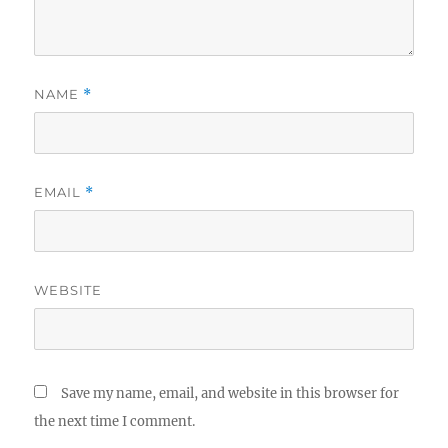
NAME
*
EMAIL
*
WEBSITE
Save my name, email, and website in this browser for
the next time I comment.