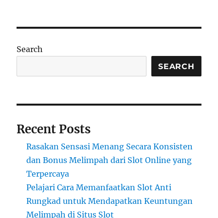
Search
SEARCH
Recent Posts
Rasakan Sensasi Menang Secara Konsisten
dan Bonus Melimpah dari Slot Online yang
Terpercaya
Pelajari Cara Memanfaatkan Slot Anti
Rungkad untuk Mendapatkan Keuntungan
Melimpah di Situs Slot