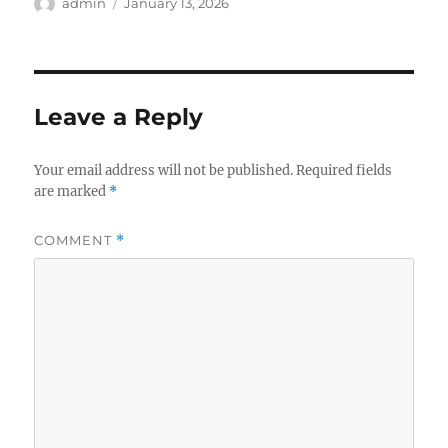
Author
Posted
admin
January 13, 2026
on
Leave a Reply
Your email address will not be published.
Required fields
are marked
*
COMMENT
*