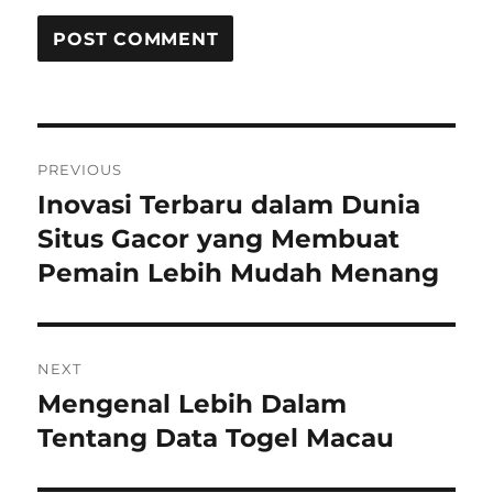
Post
PREVIOUS
navigation
Inovasi Terbaru dalam Dunia
Previous
post:
Situs Gacor yang Membuat
Pemain Lebih Mudah Menang
NEXT
Mengenal Lebih Dalam
Next
post:
Tentang Data Togel Macau