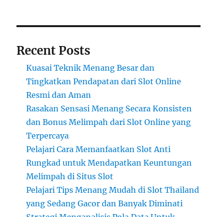
Recent Posts
Kuasai Teknik Menang Besar dan
Tingkatkan Pendapatan dari Slot Online
Resmi dan Aman
Rasakan Sensasi Menang Secara Konsisten
dan Bonus Melimpah dari Slot Online yang
Terpercaya
Pelajari Cara Memanfaatkan Slot Anti
Rungkad untuk Mendapatkan Keuntungan
Melimpah di Situs Slot
Pelajari Tips Menang Mudah di Slot Thailand
yang Sedang Gacor dan Banyak Diminati