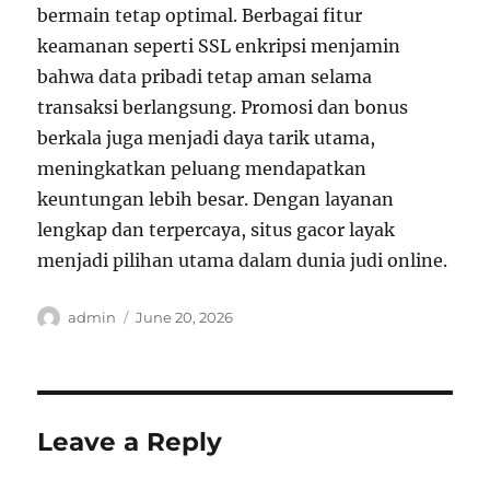
bermain tetap optimal. Berbagai fitur
keamanan seperti SSL enkripsi menjamin
bahwa data pribadi tetap aman selama
transaksi berlangsung. Promosi dan bonus
berkala juga menjadi daya tarik utama,
meningkatkan peluang mendapatkan
keuntungan lebih besar. Dengan layanan
lengkap dan terpercaya, situs gacor layak
menjadi pilihan utama dalam dunia judi online.
Author
Posted
admin
June 20, 2026
on
Leave a Reply