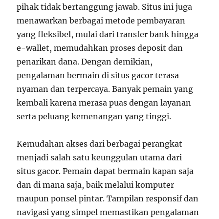
pihak tidak bertanggung jawab. Situs ini juga
menawarkan berbagai metode pembayaran
yang fleksibel, mulai dari transfer bank hingga
e-wallet, memudahkan proses deposit dan
penarikan dana. Dengan demikian,
pengalaman bermain di situs gacor terasa
nyaman dan terpercaya. Banyak pemain yang
kembali karena merasa puas dengan layanan
serta peluang kemenangan yang tinggi.
Kemudahan akses dari berbagai perangkat
menjadi salah satu keunggulan utama dari
situs gacor. Pemain dapat bermain kapan saja
dan di mana saja, baik melalui komputer
maupun ponsel pintar. Tampilan responsif dan
navigasi yang simpel memastikan pengalaman