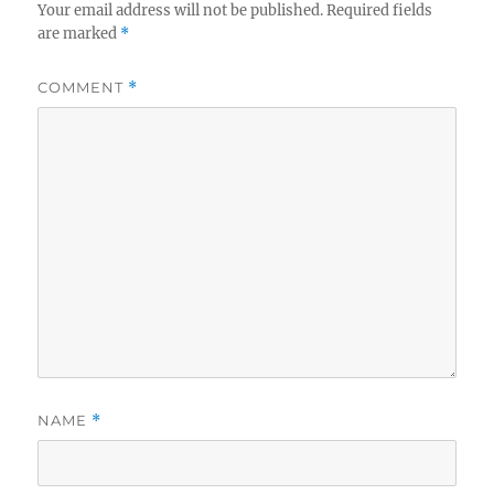
Your email address will not be published.
Required fields
are marked
*
COMMENT
*
NAME
*