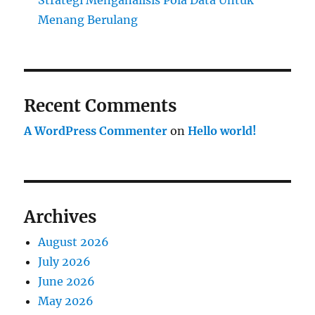
Strategi Menganalisis Pola Data Untuk
Menang Berulang
Recent Comments
A WordPress Commenter
on
Hello world!
Archives
August 2026
July 2026
June 2026
May 2026