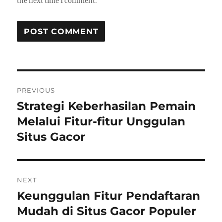
the next time I comment.
Post
PREVIOUS
navigation
Strategi Keberhasilan Pemain
Previous
post:
Melalui Fitur-fitur Unggulan
Situs Gacor
NEXT
Keunggulan Fitur Pendaftaran
Next
post:
Mudah di Situs Gacor Populer