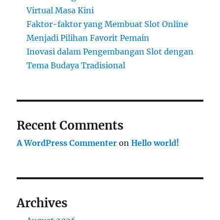
Virtual Masa Kini
Faktor-faktor yang Membuat Slot Online
Menjadi Pilihan Favorit Pemain
Inovasi dalam Pengembangan Slot dengan
Tema Budaya Tradisional
Recent Comments
A WordPress Commenter
on
Hello world!
Archives