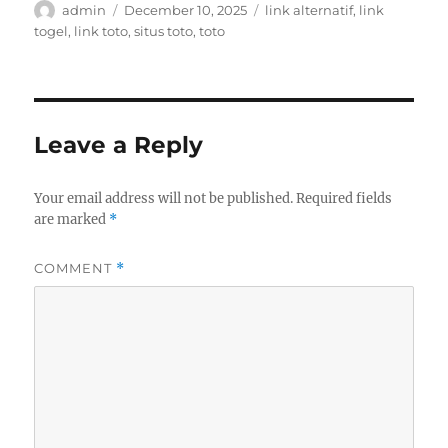
Author
Posted
Tags
admin
December 10, 2025
link alternatif
,
link
on
togel
,
link toto
,
situs toto
,
toto
Leave a Reply
Your email address will not be published.
Required fields
are marked
*
COMMENT
*