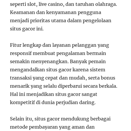
seperti slot, live casino, dan taruhan olahraga.
Keamanan dan kenyamanan pengguna
menjadi prioritas utama dalam pengelolaan
situs gacor ini.
Fitur lengkap dan layanan pelanggan yang
responsif membuat pengalaman bermain
semakin menyenangkan. Banyak pemain
mengandalkan situs gacor karena sistem
transaksi yang cepat dan mudah, serta bonus
menarik yang selalu diperbarui secara berkala.
Hal ini menjadikan situs gacor sangat
kompetitif di dunia perjudian daring.
Selain itu, situs gacor mendukung berbagai
metode pembayaran yang aman dan