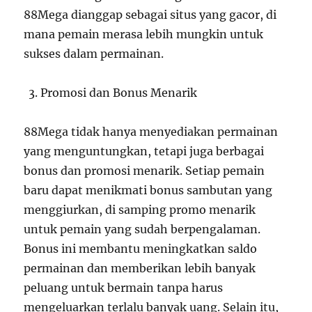
88Mega dianggap sebagai situs yang gacor, di
mana pemain merasa lebih mungkin untuk
sukses dalam permainan.
Promosi dan Bonus Menarik
88Mega tidak hanya menyediakan permainan
yang menguntungkan, tetapi juga berbagai
bonus dan promosi menarik. Setiap pemain
baru dapat menikmati bonus sambutan yang
menggiurkan, di samping promo menarik
untuk pemain yang sudah berpengalaman.
Bonus ini membantu meningkatkan saldo
permainan dan memberikan lebih banyak
peluang untuk bermain tanpa harus
mengeluarkan terlalu banyak uang. Selain itu,