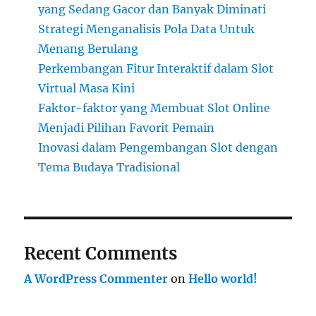
yang Sedang Gacor dan Banyak Diminati
Strategi Menganalisis Pola Data Untuk
Menang Berulang
Perkembangan Fitur Interaktif dalam Slot
Virtual Masa Kini
Faktor-faktor yang Membuat Slot Online
Menjadi Pilihan Favorit Pemain
Inovasi dalam Pengembangan Slot dengan
Tema Budaya Tradisional
Recent Comments
A WordPress Commenter
on
Hello world!