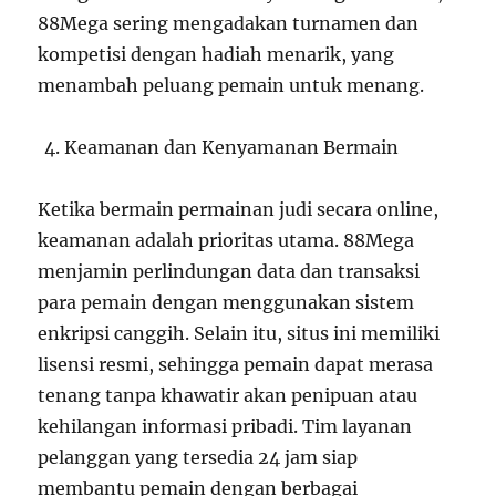
88Mega sering mengadakan turnamen dan
kompetisi dengan hadiah menarik, yang
menambah peluang pemain untuk menang.
Keamanan dan Kenyamanan Bermain
Ketika bermain permainan judi secara online,
keamanan adalah prioritas utama. 88Mega
menjamin perlindungan data dan transaksi
para pemain dengan menggunakan sistem
enkripsi canggih. Selain itu, situs ini memiliki
lisensi resmi, sehingga pemain dapat merasa
tenang tanpa khawatir akan penipuan atau
kehilangan informasi pribadi. Tim layanan
pelanggan yang tersedia 24 jam siap
membantu pemain dengan berbagai