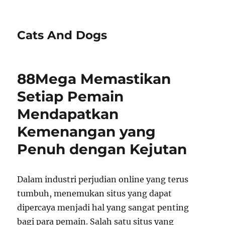
Cats And Dogs
88Mega Memastikan
Setiap Pemain
Mendapatkan
Kemenangan yang
Penuh dengan Kejutan
Dalam industri perjudian online yang terus
tumbuh, menemukan situs yang dapat
dipercaya menjadi hal yang sangat penting
bagi para pemain. Salah satu situs yang